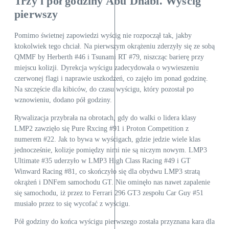
Trzy i pół godziny Abu Dhabi. Wyścig
pierwszy
Pomimo świetnej zapowiedzi wyścig nie rozpoczął tak, jakby
ktokolwiek tego chciał. Na pierwszym okrążeniu zderzyły się ze sobą
QMMF by Herberth #46 i Tsunami RT #79, niszcząc barierę przy
miejscu kolizji. Dyrekcja wyścigu zadecydowała o wywieszeniu
czerwonej flagi i naprawie uszkodzeń, co zajęło im ponad godzinę.
Na szczęście dla kibiców, do czasu wyścigu, który pozostał po
wznowieniu, dodano pół godziny.
Rywalizacja przybrała na obrotach, gdy do walki o lidera klasy
LMP2 zawzięło się Pure Rxcing #91 i Proton Competition z
numerem #22. Jak to bywa w wyścigach, gdzie jedzie wiele klas
jednocześnie, kolizje pomiędzy nimi nie są niczym nowym. LMP3
Ultimate #35 uderzyło w LMP3 High Class Racing #49 i GT
Winward Racing #81, co skończyło się dla obydwu LMP3 stratą
okrążeń i DNFem samochodu GT. Nie ominęło nas nawet zapalenie
się samochodu, iż przez to Ferrari 296 GT3 zespołu Car Guy #51
musiało przez to się wycofać z wyścigu.
Pół godziny do końca wyścigu pierwszego została przyznana kara dla