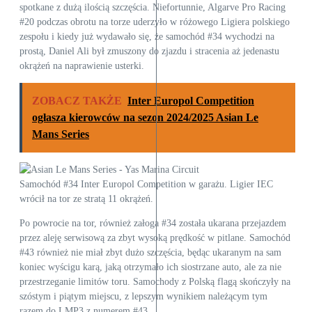
spotkane z dużą ilością szczęścia. Niefortunnie, Algarve Pro Racing
#20 podczas obrotu na torze uderzyło w różowego Ligiera polskiego
zespołu i kiedy już wydawało się, że samochód #34 wychodzi na
prostą, Daniel Ali był zmuszony do zjazdu i stracenia aż jedenastu
okrążeń na naprawienie usterki.
ZOBACZ TAKŻE
Inter Europol Competition
ogłasza kierowców na sezon 2024/2025 Asian Le
Mans Series
Samochód #34 Inter Europol Competition w garażu. Ligier IEC
wrócił na tor ze stratą 11 okrążeń.
Po powrocie na tor, również załoga #34 została ukarana przejazdem
przez aleję serwisową za zbyt wysoką prędkość w pitlane. Samochód
#43 również nie miał zbyt dużo szczęścia, będąc ukaranym na sam
koniec wyścigu karą, jaką otrzymało ich siostrzane auto, ale za nie
przestrzeganie limitów toru. Samochody z Polską flagą skończyły na
szóstym i piątym miejscu, z lepszym wynikiem należącym tym
razem do LMP3 z numerem #43.