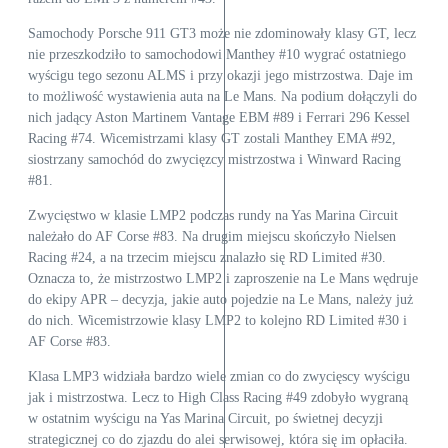
Samochody Porsche 911 GT3 może nie zdominowały klasy GT, lecz
nie przeszkodziło to samochodowi Manthey #10 wygrać ostatniego
wyścigu tego sezonu ALMS i przy okazji jego mistrzostwa. Daje im
to możliwość wystawienia auta na Le Mans. Na podium dołączyli do
nich jadący Aston Martinem Vantage EBM #89 i Ferrari 296 Kessel
Racing #74. Wicemistrzami klasy GT zostali Manthey EMA #92,
siostrzany samochód do zwycięzcy mistrzostwa i Winward Racing
#81.
Zwycięstwo w klasie LMP2 podczas rundy na Yas Marina Circuit
należało do AF Corse #83. Na drugim miejscu skończyło Nielsen
Racing #24, a na trzecim miejscu znalazło się RD Limited #30.
Oznacza to, że mistrzostwo LMP2 i zaproszenie na Le Mans wędruje
do ekipy APR – decyzja, jakie auto pojedzie na Le Mans, należy już
do nich. Wicemistrzowie klasy LMP2 to kolejno RD Limited #30 i
AF Corse #83.
Klasa LMP3 widziała bardzo wiele zmian co do zwycięscy wyścigu
jak i mistrzostwa. Lecz to High Class Racing #49 zdobyło wygraną
w ostatnim wyścigu na Yas Marina Circuit, po świetnej decyzji
strategicznej co do zjazdu do alei serwisowej, która się im opłaciła.