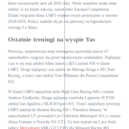
które towarzyszyły serii od 2016 roku. Wiele zespołów miało dane
zdobyć w tej klasie sukcesy, nawet Inter Europol Competition.
Dzięki wygraniu klasy LMP3 właśnie owym prototypem w sezonie
2018/2019, Polacy znaleźli się po raz pierwszy na legendarnym
wyścigu Le Mans.
Ostatnie treningi na wyspie Yas
Pierwsza, nieprzerwana sesja treningowa pozwoliła stawce 47
samochodów rozgrzać się przed intensywnym weekendem. Najlepszy
czas w tej sesji zdobył Allen James z RD Limited #30 w klasie
LMP2. Drugi najlepszy czas należy do Harrego Kinga z #91 Pure
Rxcing, a trzeci czas zdobył Tom Dillmann dla Proton Competition
#22.
W klasie LMP3 najszybsze było High Class Racing #49 z czasem
Andersa Fjodbacha. Drugą najlepszą czasówkę Ligierem JS P320
zdobył Ian Aguilera z RLR M Sport #15. Trzeci najszybszy prototyp
LMP3 należał do Bretton Racing #26 i Theodora Jensena. W
samochodach GT prowadził Car Collection Motorsport #21 z czasem
Alexa Fontany w Porsche 911 GT3. Za nim znalazł się Luca Stolz
jadący
Mercedesem
AMG GT3 EVO dla Winward Racing #81.