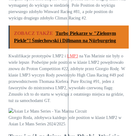
wymaganej do wyścigu w niedzielę. Pole Position do wyścigu
pierwszego zdobyło Winward Racing #81, a pole position do
wyścigu drugiego zdobyło Climax Racing #2.
ZOBACZ TAKŻE
Turbo Piekarze w "Zielonym
Piekle"! Śmiechowski i Dillmann na Nürburgring
Kwalifikacje prototypów LMP2 i
LMP3
na Yas Marinie nie były o
wiele lepsze. Podwójne pole position w klasie LMP2 powędrowało
znowu do Proton Competition #22, zdobyte przez Giorgio Rodę. W
klasie LMP3 wyczyn Rody powtórzyło High Class Racing #49 pod
przewodnictwem Thomasa Kiefera. Pure Rxcing #91, jeden z
faworytów do mistrzostwa LMP2, wywołało czerwoną flagę.
Zmusiło ich to do startu w wyścigu z ostatniego miejsca na gridzie,
tuż za samochodami GT.
Giorgio Roda, zdobywca każdego pole position w klasie LMP2 w
Asian Le Mans Series 2024/2025.