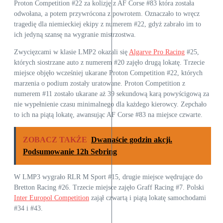
Proton Competition #22 za kolizję z AF Corse #83 która została
odwołana, a potem przywrócona z powrotem. Oznaczało to wręcz
tragedię dla niemieckiej ekipy z numerem #22, gdyż zabrało im to
ich jedyną szansę na wygranie mistrzostwa.
Zwycięzcami w klasie LMP2 okazali się
Algarve Pro Racing
#25,
których siostrzane auto z numerem #20 zajęło drugą lokatę. Trzecie
miejsce objęło wcześniej ukarane Proton Competition #22, których
marzenia o podium zostały uratowane. Proton Competition z
numerem #11 zostało ukarane aż 39 sekundową karą powyścigową za
nie wypełnienie czasu minimalnego dla każdego kierowcy. Zepchało
to ich na piątą lokatę, awansując AF Corse #83 na miejsce czwarte.
ZOBACZ TAKŻE
Dwanaście godzin akcji.
Podsumowanie 12h Sebring
W LMP3 wygrało RLR M Sport #15, drugie miejsce wędrujące do
Bretton Racing #26. Trzecie miejsce zajęło Graff Racing #7. Polski
Inter Europol Competition
zajął czwartą i piątą lokatę samochodami
#34 i #43.