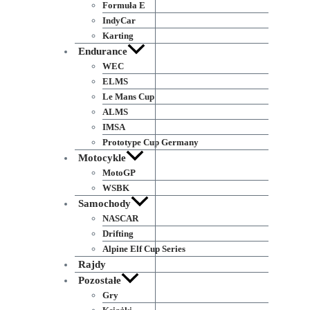
Formuła E
IndyCar
Karting
Endurance
WEC
ELMS
Le Mans Cup
ALMS
IMSA
Prototype Cup Germany
Motocykle
MotoGP
WSBK
Samochody
NASCAR
Drifting
Alpine Elf Cup Series
Rajdy
Pozostałe
Gry