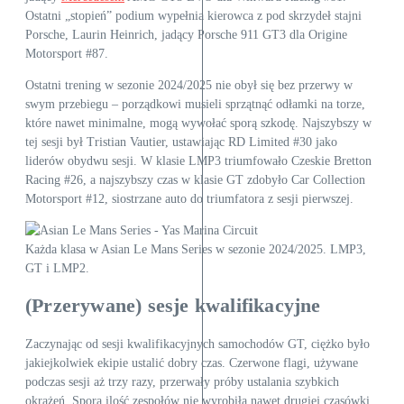
Ostatni „stopień” podium wypełnia kierowca z pod skrzydeł stajni
Porsche, Laurin Heinrich, jadący Porsche 911 GT3 dla Origine
Motorsport #87.
Ostatni trening w sezonie 2024/2025 nie obył się bez przerwy w
swym przebiegu – porządkowi musieli sprzątnąć odłamki na torze,
które nawet minimalne, mogą wywołać sporą szkodę. Najszybszy w
tej sesji był Tristian Vautier, ustawiając RD Limited #30 jako
liderów obydwu sesji. W klasie LMP3 triumfowało Czeskie Bretton
Racing #26, a najszybszy czas w klasie GT zdobyło Car Collection
Motorsport #12, siostrzane auto do triumfatora z sesji pierwszej.
Każda klasa w Asian Le Mans Series w sezonie 2024/2025. LMP3,
GT i LMP2.
(Przerywane) sesje kwalifikacyjne
Zaczynając od sesji kwalifikacyjnych samochodów GT, ciężko było
jakiejkolwiek ekipie ustalić dobry czas. Czerwone flagi, używane
podczas sesji aż trzy razy, przerwały próby ustalania szybkich
okrążeń. Spora ilość zespołów nie wyrobiła nawet drugiej czasówki,