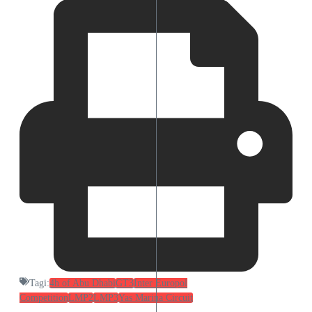
Tagi:
4h of Abu Dhabi
GT3
Inter Europol
Competition
LMP2
LMP3
Yas Marina Circuit