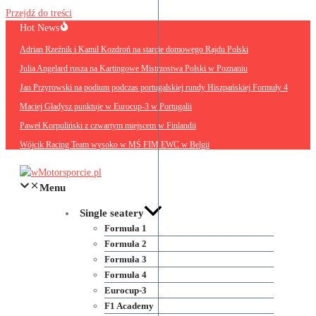
Przejdź do treści
Hot News
Adrian Rzeźnik i Kamil Kozdroń na starcie domowego Rajdu Polski
Julia Angelard rusza na Kartingowe Mistrzostwa Polski w Poznaniu
Jan Przyrowski na podium podczas portugalskiej rundy Hiszpańskiej Formuły 4
Maciej Gładysz punktuje w Eurocup-3 w Portugalii
Paweł Korpuliński z czwartym miejscem w Finlandii
Wójcik Racing Team wysoko w MŚ FIM EWC w Belgii
Menu
Single seatery
Formuła 1
Formuła 2
Formuła 3
Formuła 4
Eurocup-3
F1 Academy