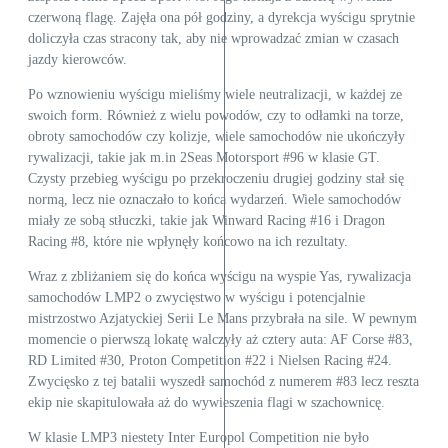
czerwoną flagę. Zajęła ona pół godziny, a dyrekcja wyścigu sprytnie
doliczyła czas stracony tak, aby nie wprowadzać zmian w czasach
jazdy kierowców.
Po wznowieniu wyścigu mieliśmy wiele neutralizacji, w każdej ze
swoich form. Również z wielu powodów, czy to odłamki na torze,
obroty samochodów czy kolizje, wiele samochodów nie ukończyły
rywalizacji, takie jak m.in 2Seas Motorsport #96 w klasie GT.
Czysty przebieg wyścigu po przekroczeniu drugiej godziny stał się
normą, lecz nie oznaczało to końca wydarzeń. Wiele samochodów
miały ze sobą stłuczki, takie jak Winward Racing #16 i Dragon
Racing #8, które nie wpłynęły końcowo na ich rezultaty.
Wraz z zbliżaniem się do końca wyścigu na wyspie Yas, rywalizacja
samochodów LMP2 o zwycięstwo w wyścigu i potencjalnie
mistrzostwo Azjatyckiej Serii Le Mans przybrała na sile. W pewnym
momencie o pierwszą lokatę walczyły aż cztery auta: AF Corse #83,
RD Limited #30, Proton Competition #22 i Nielsen Racing #24.
Zwycięsko z tej batalii wyszedł samochód z numerem #83 lecz reszta
ekip nie skapitulowała aż do wywieszenia flagi w szachownicę.
W klasie LMP3 niestety Inter Europol Competition nie było