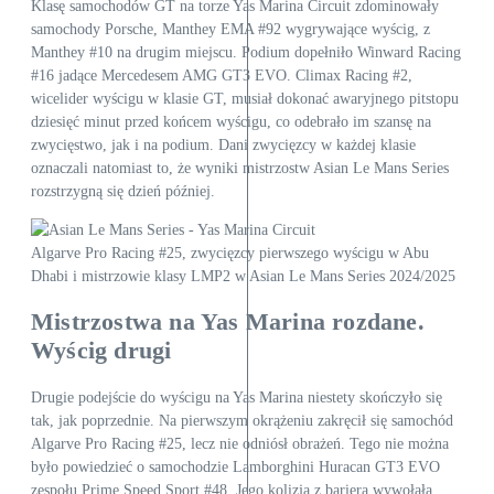
Klasę samochodów GT na torze Yas Marina Circuit zdominowały
samochody Porsche, Manthey EMA #92 wygrywające wyścig, z
Manthey #10 na drugim miejscu. Podium dopełniło Winward Racing
#16 jadące Mercedesem AMG GT3 EVO. Climax Racing #2,
wicelider wyścigu w klasie GT, musiał dokonać awaryjnego pitstopu
dziesięć minut przed końcem wyścigu, co odebrało im szansę na
zwycięstwo, jak i na podium. Dani zwycięzcy w każdej klasie
oznaczali natomiast to, że wyniki mistrzostw Asian Le Mans Series
rozstrzygną się dzień później.
Algarve Pro Racing #25, zwycięzcy pierwszego wyścigu w Abu
Dhabi i mistrzowie klasy LMP2 w Asian Le Mans Series 2024/2025
Mistrzostwa na Yas Marina rozdane.
Wyścig drugi
Drugie podejście do wyścigu na Yas Marina niestety skończyło się
tak, jak poprzednie. Na pierwszym okrążeniu zakręcił się samochód
Algarve Pro Racing #25, lecz nie odniósł obrażeń. Tego nie można
było powiedzieć o samochodzie Lamborghini Huracan GT3 EVO
zespołu Prime Speed Sport #48. Jego kolizja z barierą wywołała