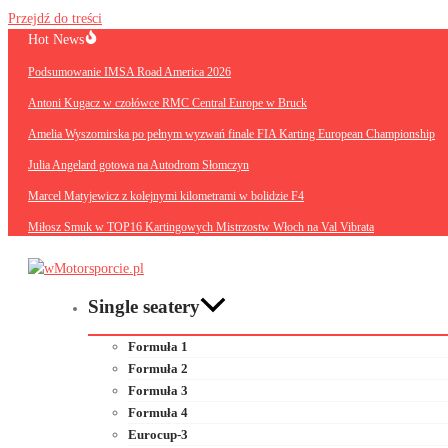
Przejdź do treści
Hot News
Podsumowanie IMSA Road America 2026
Antoni Kugacz w czołówce RMC Central Europe w Bruck
Amelia Wyszomirska po pełnym wyzwań finale FIA Karting European Championship
Julia Angelard gotowa na Autodrom Słomczyn
Marcel Matyjewicz z kolejnymi kilometrami w bolidzie F4
Miłosz Smuk w TOP16 Kartingowych Mistrzostw Włoch na Val Vibrata
Single seatery
Formuła 1
Formuła 2
Formuła 3
Formuła 4
Eurocup-3