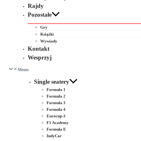
Rajdy
Pozostałe
Gry
Książki
Wywiady
Kontakt
Wesprzyj
Menu
Single seatery
Formuła 1
Formuła 2
Formuła 3
Formuła 4
Eurocup-3
F1 Academy
Formuła E
IndyCar