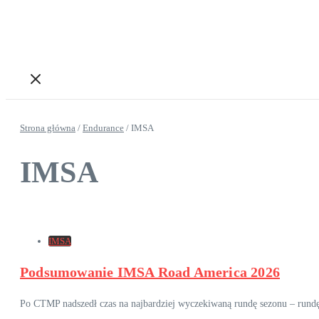
Strona główna
/
Endurance
/
IMSA
IMSA
IMSA
Podsumowanie IMSA Road America 2026
Po CTMP nadszedł czas na najbardziej wyczekiwaną rundę sezonu – rundę