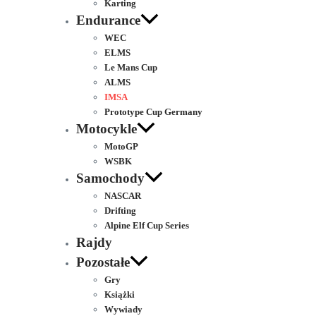
Karting
Endurance
WEC
ELMS
Le Mans Cup
ALMS
IMSA
Prototype Cup Germany
Motocykle
MotoGP
WSBK
Samochody
NASCAR
Drifting
Alpine Elf Cup Series
Rajdy
Pozostałe
Gry
Książki
Wywiady