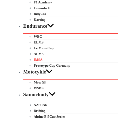
F1 Academy
Formuła E
IndyCar
Karting
Endurance
WEC
ELMS
Le Mans Cup
ALMS
IMSA
Prototype Cup Germany
Motocykle
MotoGP
WSBK
Samochody
NASCAR
Drifting
Alpine Elf Cup Series