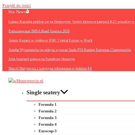
Przejdź do treści
Hot News
Łukasz Kaszuba melduje się na Słomczynie. Szósty kierowca kategorii KZ2 powalczy o 
Podsumowanie IMSA Road America 2026
Antoni Kugacz w czołówce RMC Central Europe w Bruck
Amelia Wyszomirska po pełnym wyzwań finale FIA Karting European Championship
Julia Angelard gotowa na Autodrom Słomczyn
Marcel Matyjewicz z kolejnymi kilometrami w bolidzie F4
Single seatery
Formuła 1
Formuła 2
Formuła 3
Formuła 4
Eurocup-3