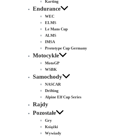
Karting
Endurance
WEC
ELMS
Le Mans Cup
ALMS
IMSA
Prototype Cup Germany
Motocykle
MotoGP
WSBK
Samochody
NASCAR
Drifting
Alpine Elf Cup Series
Rajdy
Pozostałe
Gry
Książki
Wywiady