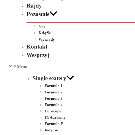
Rajdy
Pozostałe
Gry
Książki
Wywiady
Kontakt
Wesprzyj
Menu
Single seatery
Formuła 1
Formuła 2
Formuła 3
Formuła 4
Eurocup-3
F1 Academy
Formuła E
IndyCar