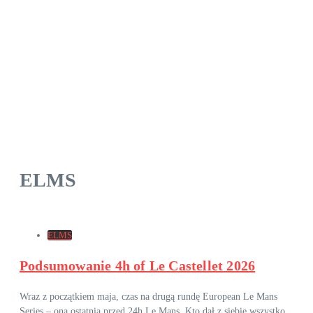
ELMS
ELMS
Podsumowanie 4h of Le Castellet 2026
Wraz z początkiem maja, czas na drugą rundę European Le Mans
Series – ona ostatnią przed 24h Le Mans. Kto dał z siebie wszystko