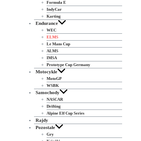
Formuła E
IndyCar
Karting
Endurance
WEC
ELMS
Le Mans Cup
ALMS
IMSA
Prototype Cup Germany
Motocykle
MotoGP
WSBK
Samochody
NASCAR
Drifting
Alpine Elf Cup Series
Rajdy
Pozostałe
Gry