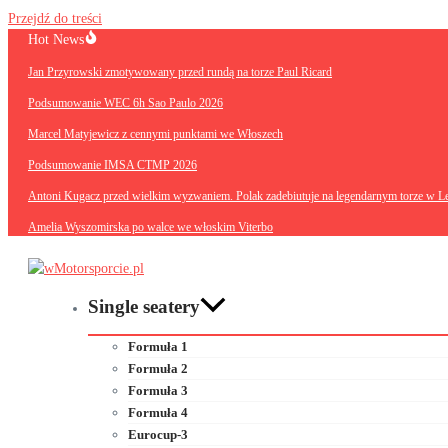
Przejdź do treści
Hot News
Jan Przyrowski zmotywowany przed rundą na torze Paul Ricard
Podsumowanie WEC 6h Sao Paulo 2026
Marcel Matyjewicz z cennymi punktami we Włoszech
Podsumowanie IMSA CTMP 2026
Antoni Kugacz przed wielkim wyzwaniem. Polak zadebiutuje na legendarnym torze w L
Amelia Wyszomirska po walce we włoskim Viterbo
Single seatery
Formuła 1
Formuła 2
Formuła 3
Formuła 4
Eurocup-3