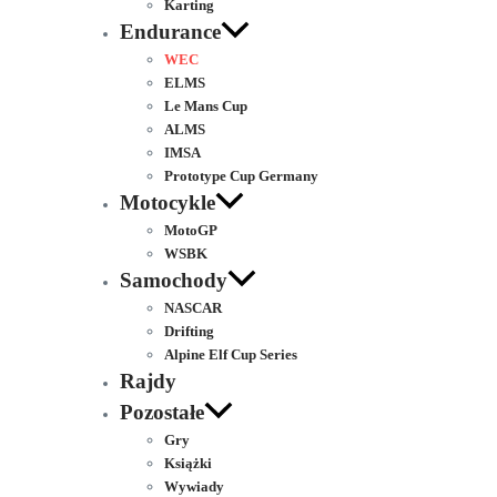
Karting
Endurance
WEC
ELMS
Le Mans Cup
ALMS
IMSA
Prototype Cup Germany
Motocykle
MotoGP
WSBK
Samochody
NASCAR
Drifting
Alpine Elf Cup Series
Rajdy
Pozostałe
Gry
Książki
Wywiady