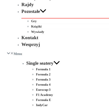
Rajdy
Pozostałe
Gry
Książki
Wywiady
Kontakt
Wesprzyj
Menu
Single seatery
Formuła 1
Formuła 2
Formuła 3
Formuła 4
Eurocup-3
F1 Academy
Formuła E
IndyCar