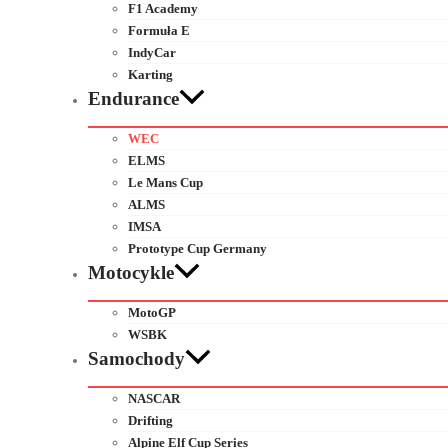
F1 Academy
Formuła E
IndyCar
Karting
Endurance
WEC
ELMS
Le Mans Cup
ALMS
IMSA
Prototype Cup Germany
Motocykle
MotoGP
WSBK
Samochody
NASCAR
Drifting
Alpine Elf Cup Series