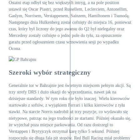
Ostatni etap odbył się bez większych intryg, a na pole position
ustawił się Oscar Piastri, przed Russellem, Leclerciem, Antonellim,
Gaslym, Norrisem, Verstappenem, Sainzem, Hamiltonem i Tsunodą.
Następnego dnia Hulkenberg został cofnięty do miejsca 16, ponieważ
czas, który był liczony do jego awansu do Q2 był nielegalny oraz
Mercedesy zostały cofnięte o jedno pole do tyłu, za opuszczenie
garażu przed ogłoszeniem czasu wznowienia sesji po wypadku
Ocona.
Szeroki wybór strategiczny
Generalnie tor w Bahrajnie jest świetnym miejscem pełnym akcji. Są
trzy strefy DRS i dużo okazji do wyprzedzania, nawet jak na
dzisiejsze standardy. W tym roku nie było inaczej. Wielu kierowców
startowało z softów, z wyjątkiem Ferrari i kilku kierowców z tyłu
stawki. Na starcie Norris nadrobił aż trzy pozycje, co wydawało się
nietypowe, patrząc na jego trudności ze startami. Później okazało się,
że wyjechał poza miejsce parkowania. Od razu dostrzegł to
Verstappen i Brytyjczyk otrzymał karę tylko 5 sekund. Później
rozpoczęła się długa fala pit stopów. Red Bull Racing miał problemy