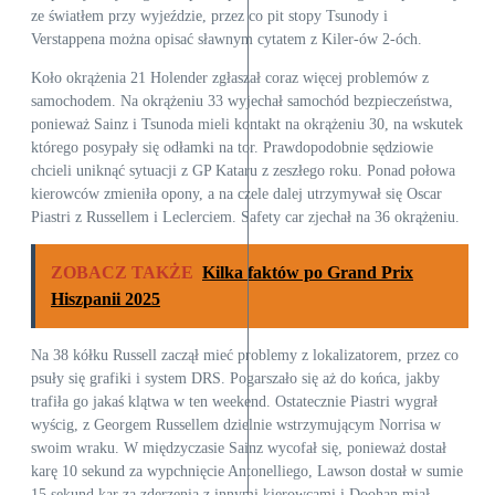
ze światłem przy wyjeździe, przez co pit stopy Tsunody i
Verstappena można opisać sławnym cytatem z Kiler-ów 2-óch.
Koło okrążenia 21 Holender zgłaszał coraz więcej problemów z
samochodem. Na okrążeniu 33 wyjechał samochód bezpieczeństwa,
ponieważ Sainz i Tsunoda mieli kontakt na okrążeniu 30, na wskutek
którego posypały się odłamki na tor. Prawdopodobnie sędziowie
chcieli uniknąć sytuacji z GP Kataru z zeszłego roku. Ponad połowa
kierowców zmieniła opony, a na czele dalej utrzymywał się Oscar
Piastri z Russellem i Leclerciem. Safety car zjechał na 36 okrążeniu.
ZOBACZ TAKŻE
Kilka faktów po Grand Prix
Hiszpanii 2025
Na 38 kółku Russell zaczął mieć problemy z lokalizatorem, przez co
psuły się grafiki i system DRS. Pogarszało się aż do końca, jakby
trafiła go jakaś klątwa w ten weekend. Ostatecznie Piastri wygrał
wyścig, z Georgem Russellem dzielnie wstrzymującym Norrisa w
swoim wraku. W międzyczasie Sainz wycofał się, ponieważ dostał
karę 10 sekund za wypchnięcie Antonelliego, Lawson dostał w sumie
15 sekund kar za zderzenia z innymi kierowcami i Doohan miał