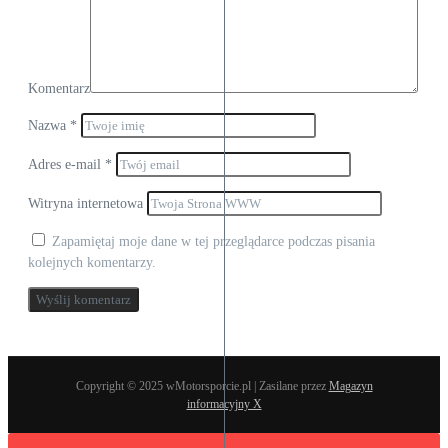
Komentarz
Nazwa
*
Adres e-mail
*
Witryna internetowa
Zapamiętaj moje dane w tej przeglądarce podczas pisania
kolejnych komentarzy.
Copyright © 2025 wMotorsporcie.pl | Zasilane przez
Magazyn
informacyjny X