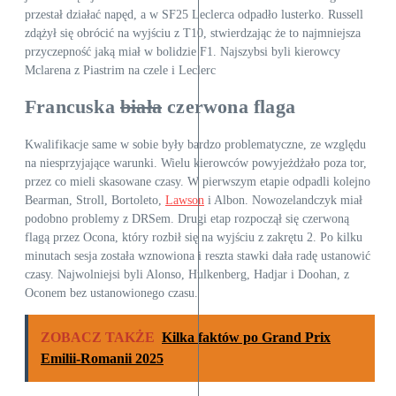
przestał działać napęd, a w SF25 Leclerca odpadło lusterko. Russell
zdążył się obrócić na wyjściu z T10, stwierdzając że to najmniejsza
przyczepność jaką miał w bolidzie F1. Najszybsi byli kierowcy
Mclarena z Piastrim na czele i Leclerc
Francuska
biała
czerwona flaga
Kwalifikacje same w sobie były bardzo problematyczne, ze względu
na niesprzyjające warunki. Wielu kierowców powyjeżdżało poza tor,
przez co mieli skasowane czasy. W pierwszym etapie odpadli kolejno
Bearman, Stroll, Bortoleto,
Lawson
i Albon. Nowozelandczyk miał
podobno problemy z DRSem. Drugi etap rozpoczął się czerwoną
flagą przez Ocona, który rozbił się na wyjściu z zakrętu 2. Po kilku
minutach sesja została wznowiona i reszta stawki dała radę ustanowić
czasy. Najwolniejsi byli Alonso, Hulkenberg, Hadjar i Doohan, z
Oconem bez ustanowionego czasu.
ZOBACZ TAKŻE
Kilka faktów po Grand Prix
Emilii-Romanii 2025