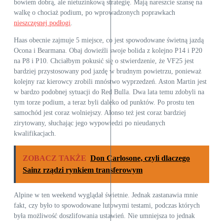
bowiem dobrą, ale nietuzinkową strategię. Mają nareszcie szansę na
walkę o chociaż podium, po wprowadzonych poprawkach
nieszczęsnej podłogi
.
Haas obecnie zajmuje 5 miejsce, co jest spowodowane świetną jazdą
Ocona i Bearmana. Obaj dowieźli swoje bolida z kolejno P14 i P20
na P8 i P10. Chciałbym pokusić się o stwierdzenie, że VF25 jest
bardziej przystosowany pod jazdę w brudnym powietrzu, ponieważ
kolejny raz kierowcy zrobili mnóstwo wyprzedzeń. Aston Martin jest
w bardzo podobnej sytuacji do Red Bulla. Dwa lata temu zdobyli na
tym torze podium, a teraz byli daleko od punktów. Po prostu ten
samochód jest coraz wolniejszy. Alonso też jest coraz bardziej
zirytowany, słuchając jego wypowiedzi po nieudanych
kwalifikacjach.
ZOBACZ TAKŻE
Don Carlosone, czyli dlaczego
Sainz rządzi rynkiem transferowym
Alpine w ten weekend wyglądał świetnie. Jednak zastanawia mnie
fakt, czy było to spowodowane lutowymi testami, podczas których
była możliwość doszlifowania ustawień. Nie umniejsza to jednak