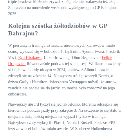
triple-headera. Może nie zrywał z nóg, ale nie brakowało też akcji.
Zapraszam na omówienie weekendu wyścigowego o GP Bahrajnu
2025.
Kolejna szóstka żółtodziobów w GP
Bahrajnu?
W pierwszym treningu aż sześciu nieetatowych kierowców miało
szansę wykazać się w bolidzie F1. Byli nimi Ayumu Iwasa, Frederik
Vesti,
Ryo Hirakawa
, Luke Browning, Dino Beganovic i
Felipe
Drugovich
Równocześnie podczas tej samej sesji Williams prawie by
składał dwa bolidy niczym w 2024, ponieważ Albon i prawie
zderzyli się na zakręcie 14. Najszybszą trójkę tworzyli Norris, o
dziwo Gasly i Hamilton. Wieczorem Verstappen mówił, że auto w
zasadzie nie nadaje się do jazdy, co można było zobaczyć na jego
onboardzie.
Największy absurd tyczył się jednak Alonso, któremu odczepiła się
kierownica podczas jazdy przy zakręcie 3. Na szczęście to się stało w
miejscu z dużą ilością miejsca na wyjazd i tylko w treningu.
Najszybsze czasy wykręcili Piastri, Norris i Russell. Podczas FP3
jeszcze więcej bolidów miało awarie. W Sauberze Hulkenberga