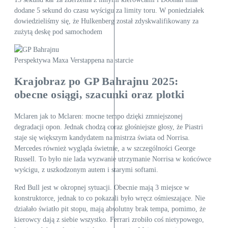
dodane 5 sekund do czasu wyścigu za limity toru. W poniedziałek
dowiedzieliśmy się, że Hulkenberg został zdyskwalifikowany za
zużytą deskę pod samochodem
Perspektywa Maxa Verstappena na starcie
Krajobraz po GP Bahrajnu 2025:
obecne osiągi, szacunki oraz plotki
Mclaren jak to Mclaren: mocne tempo dzięki zmniejszonej
degradacji opon. Jednak chodzą coraz głośniejsze głosy, że Piastri
staje się większym kandydatem na mistrza świata od Norrisa.
Mercedes również wygląda świetnie, a w szczególności George
Russell. To było nie lada wyzwanie utrzymanie Norrisa w końcówce
wyścigu, z uszkodzonym autem i starymi softami.
Red Bull jest w okropnej sytuacji. Obecnie mają 3 miejsce w
konstruktorce, jednak to co pokazali było wręcz ośmieszające. Nie
działało światło pit stopu, mają absolutny brak tempa, pomimo, że
kierowcy dają z siebie wszystko. Ferrari zrobiło coś nietypowego,