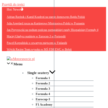
Przejdź do treści
Hot News
Adrian Rzeźnik i Kamil Kozdroń na starcie domowego Rajdu Polski
Julia Angelard rusza na Kartingowe Mistrzostwa Polski w Poznaniu
Jan Przyrowski na podium podczas portugalskiej rundy Hiszpańskiej Formuły 4
Maciej Gładysz punktuje w Eurocup-3 w Portugalii
Paweł Korpuliński z czwartym miejscem w Finlandii
Wójcik Racing Team wysoko w MŚ FIM EWC w Belgii
Menu
Single seatery
Formuła 1
Formuła 2
Formuła 3
Formuła 4
Eurocup-3
F1 Academy