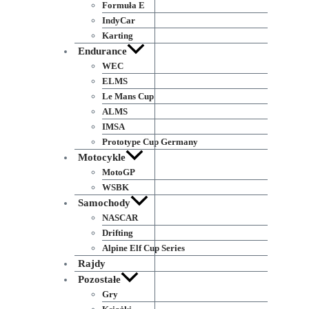
Formuła E
IndyCar
Karting
Endurance
WEC
ELMS
Le Mans Cup
ALMS
IMSA
Prototype Cup Germany
Motocykle
MotoGP
WSBK
Samochody
NASCAR
Drifting
Alpine Elf Cup Series
Rajdy
Pozostałe
Gry