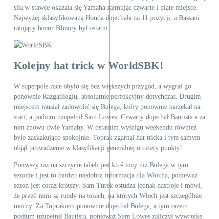
siłą w stawce okazała się Yamaha zajmując czwarte i piąte miejsce.
Najwyżej sklasyfikowaną Honda dojechała na 11 pozycji, a Bassani
ratujący honor BImoty był ostatni…
Kolejny hat trick w WorldSBK!
W superpole race obyło się bez większych przygód, a wygrał go
ponownie Razgatlioglu, absolutnie perfekcyjny dotychczas. Drugim
miejscem musiał zadowolić się Bulega, który ponownie narzekał na
start, a podium uzupełnił Sam Lowes. Czwarty dojechał Bautista a za
nim znowu dwie Yamahy. W ostatnim wyścigu weekendu również
było zaskakująco spokojnie. Toprak zgarnął hat tricka i tym samym
objął prowadzenie w klasyfikacji generalnej o cztery punkty!
Pierwszy raz na szczycie tabeli jest ktoś inny niż Bulega w tym
sezonie i jest to bardzo niedobra informacja dla Włocha, ponieważ
sezon jest coraz krótszy. Sam Turek ostudza jednak nastroje i mówi,
że przed nimi są rundy na torach, na których Włoch jest szczególnie
mocny. Za Toprakiem ponownie dojechał Bulega, a tym razem
podium uzupełnił Bautista, ponieważ Sam Lowes zaliczył wywrotkę.