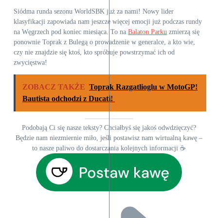
Siódma runda sezonu WorldSBK już za nami! Nowy lider
klasyfikacji zapowiada nam jeszcze więcej emocji już podczas rundy
na Węgrzech pod koniec miesiąca. To na
Balaton Parku
zmierzą się
ponownie Toprak z Bulegą o prowadzenie w generalce, a kto wie,
czy nie znajdzie się ktoś, kto spróbuje powstrzymać ich od
zwycięstwa!
ZOBACZ TAKŻE
Toprak Razgatlioglu w MotoGP!
Bautista odchodzi z Ducati!
Podobają Ci się nasze teksty? Chciałbyś się jakoś odwdzięczyć?
Będzie nam niezmiernie miło, jeśli postawisz nam wirtualną kawę –
to nasze paliwo do dostarczania kolejnych informacji ☕