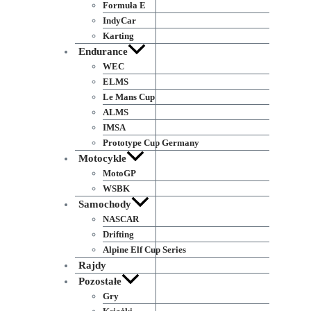
Formuła E
IndyCar
Karting
Endurance
WEC
ELMS
Le Mans Cup
ALMS
IMSA
Prototype Cup Germany
Motocykle
MotoGP
WSBK
Samochody
NASCAR
Drifting
Alpine Elf Cup Series
Rajdy
Pozostałe
Gry