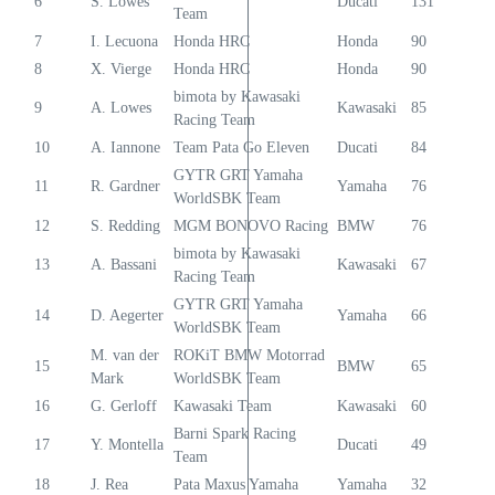
6
S. Lowes
Ducati
131
Team
7
I. Lecuona
Honda HRC
Honda
90
8
X. Vierge
Honda HRC
Honda
90
bimota by Kawasaki
9
A. Lowes
Kawasaki
85
Racing Team
10
A. Iannone
Team Pata Go Eleven
Ducati
84
GYTR GRT Yamaha
11
R. Gardner
Yamaha
76
WorldSBK Team
12
S. Redding
MGM BONOVO Racing
BMW
76
bimota by Kawasaki
13
A. Bassani
Kawasaki
67
Racing Team
GYTR GRT Yamaha
14
D. Aegerter
Yamaha
66
WorldSBK Team
M. van der
ROKiT BMW Motorrad
15
BMW
65
Mark
WorldSBK Team
16
G. Gerloff
Kawasaki Team
Kawasaki
60
Barni Spark Racing
17
Y. Montella
Ducati
49
Team
18
J. Rea
Pata Maxus Yamaha
Yamaha
32