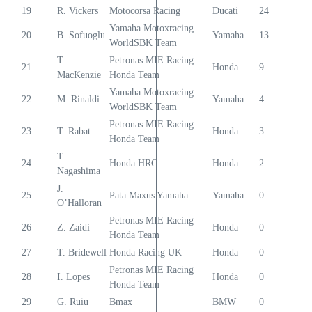
19
R. Vickers
Motocorsa Racing
Ducati
24
Yamaha Motoxracing
20
B. Sofuoglu
Yamaha
13
WorldSBK Team
T.
Petronas MIE Racing
21
Honda
9
MacKenzie
Honda Team
Yamaha Motoxracing
22
M. Rinaldi
Yamaha
4
WorldSBK Team
Petronas MIE Racing
23
T. Rabat
Honda
3
Honda Team
T.
24
Honda HRC
Honda
2
Nagashima
J.
25
Pata Maxus Yamaha
Yamaha
0
O’Halloran
Petronas MIE Racing
26
Z. Zaidi
Honda
0
Honda Team
27
T. Bridewell
Honda Racing UK
Honda
0
Petronas MIE Racing
28
I. Lopes
Honda
0
Honda Team
29
G. Ruiu
Bmax
BMW
0