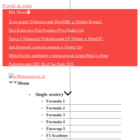
Przejdź do treści
Hot News
To nie koniec! Podsumowanie WorldSBK w Wielkiej Brytanii!
Nico Kotowski z Pole Position i P4 w Quaker City
Żniwo w Niemczech! Podsumowanie GP Niemiec w MotoGP!
Jack Kotowski z mocnym tempem w Quaker City
Milan Pawelec zadebiutuje w mistrzostwach świata Moto2 w Brnie
Podsumowanie WEC 6h of Sao Paulo 2025
Menu
Single seatery
Formuła 1
Formuła 2
Formuła 3
Formuła 4
Eurocup-3
F1 Academy