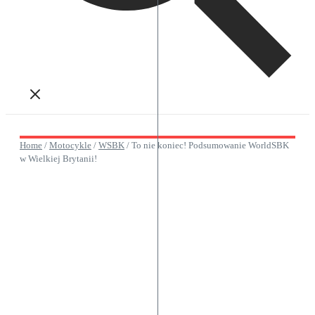
Home
/
Motocykle
/
WSBK
/
To nie koniec! Podsumowanie WorldSBK
w Wielkiej Brytanii!