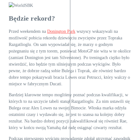
Będzie rekord?
Przed weekendem na
Donington Park
wszyscy wskazywali na
możliwość pobicia rekordu dziewięciu zwycięstw przez Topraka
Razgatlioglu. On sam wypowiadał się, że marzy o godnym
pożegnaniu się z tym torem, ponieważ MotoGP nie wita w te okolice
(zamiast Donington jest tam Silverstone). Po treningach ciężko było
stwierdzić, kto będzie tym silniejszym podczas wyścigów. Było
pewne, że dobrze radzą sobie Bulega i Toprak, ale również bardzo
dobre tempo pokazywali bracia Lowes oraz Petrucci, który walczy o
miejsce w fabrycznym Ducati.
Bardziej klarowne tempo mogliśmy poznać podczas kwalifikacji, w
których to na szczycie tabeli stanął Razgatlioglu. Za nim ustawili się
Bulega oraz Alex Lowes na swojej Bimocie. Włoska marka odżyła
ostatnimi czasy i wydawało się, że jest to szansa na kolejny dobry
rezultat. Na bardzo dobrej pozycji zakwalifikował się również Rae,
który w końcu swoją Yamahą dał radę osiągnąć czwarty rezultat.
Podczas pierwszego wyścigu prowadzenie zdołał utrzymać zawodnik