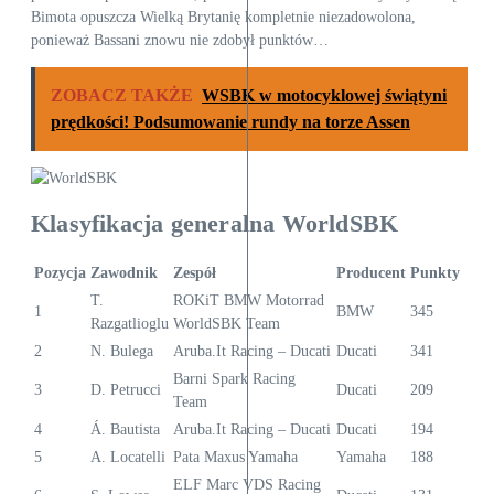
Bimota opuszcza Wielką Brytanię kompletnie niezadowolona,
ponieważ Bassani znowu nie zdobył punktów…
ZOBACZ TAKŻE
WSBK w motocyklowej świątyni
prędkości! Podsumowanie rundy na torze Assen
Klasyfikacja generalna WorldSBK
Pozycja
Zawodnik
Zespół
Producent
Punkty
T.
ROKiT BMW Motorrad
1
BMW
345
Razgatlioglu
WorldSBK Team
2
N. Bulega
Aruba.It Racing – Ducati
Ducati
341
Barni Spark Racing
3
D. Petrucci
Ducati
209
Team
4
Á. Bautista
Aruba.It Racing – Ducati
Ducati
194
5
A. Locatelli
Pata Maxus Yamaha
Yamaha
188
ELF Marc VDS Racing