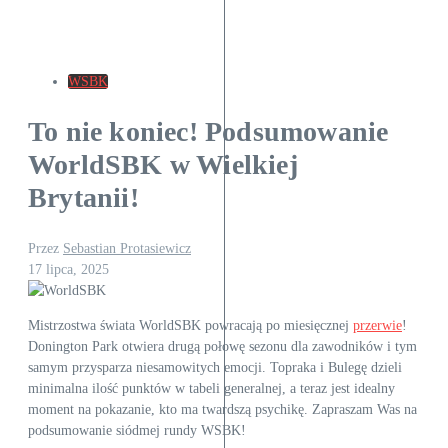
WSBK
To nie koniec! Podsumowanie
WorldSBK w Wielkiej
Brytanii!
Przez
Sebastian Protasiewicz
17 lipca, 2025
Mistrzostwa świata WorldSBK powracają po miesięcznej
przerwie
!
Donington Park otwiera drugą połowę sezonu dla zawodników i tym
samym przysparza niesamowitych emocji. Topraka i Bulegę dzieli
minimalna ilość punktów w tabeli generalnej, a teraz jest idealny
moment na pokazanie, kto ma twardszą psychikę. Zapraszam Was na
podsumowanie siódmej rundy WSBK!