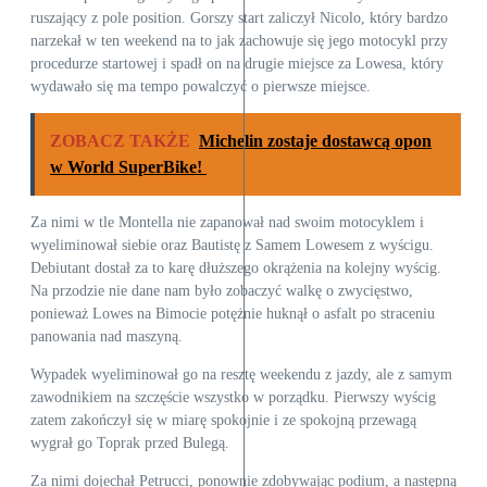
ruszający z pole position. Gorszy start zaliczył Nicolo, który bardzo
narzekał w ten weekend na to jak zachowuje się jego motocykl przy
procedurze startowej i spadł on na drugie miejsce za Lowesa, który
wydawało się ma tempo powalczyć o pierwsze miejsce.
ZOBACZ TAKŻE
Michelin zostaje dostawcą opon
w World SuperBike!
Za nimi w tle Montella nie zapanował nad swoim motocyklem i
wyeliminował siebie oraz Bautistę z Samem Lowesem z wyścigu.
Debiutant dostał za to karę dłuższego okrążenia na kolejny wyścig.
Na przodzie nie dane nam było zobaczyć walkę o zwycięstwo,
ponieważ Lowes na Bimocie potężnie huknął o asfalt po straceniu
panowania nad maszyną.
Wypadek wyeliminował go na resztę weekendu z jazdy, ale z samym
zawodnikiem na szczęście wszystko w porządku. Pierwszy wyścig
zatem zakończył się w miarę spokojnie i ze spokojną przewagą
wygrał go Toprak przed Bulegą.
Za nimi dojechał Petrucci, ponownie zdobywając podium, a następną