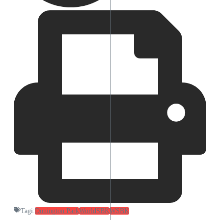
Tagi:
Donington Park
WorldSBK
WSBK