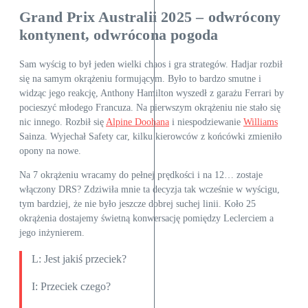
Grand Prix Australii 2025 – odwrócony
kontynent, odwrócona pogoda
Sam wyścig to był jeden wielki chaos i gra strategów. Hadjar rozbił
się na samym okrążeniu formującym. Było to bardzo smutne i
widząc jego reakcję, Anthony Hamilton wyszedł z garażu Ferrari by
pocieszyć młodego Francuza. Na pierwszym okrążeniu nie stało się
nic innego. Rozbił się
Alpine Doohana
i niespodziewanie
Williams
Sainza. Wyjechał Safety car, kilku kierowców z końcówki zmieniło
opony na nowe.
Na 7 okrążeniu wracamy do pełnej prędkości i na 12… zostaje
włączony DRS? Zdziwiła mnie ta decyzja tak wcześnie w wyścigu,
tym bardziej, że nie było jeszcze dobrej suchej linii. Koło 25
okrążenia dostajemy świetną konwersację pomiędzy Leclerciem a
jego inżynierem.
L: Jest jakiś przeciek?
I: Przeciek czego?