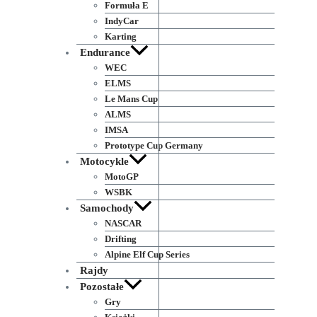
Formuła E
IndyCar
Karting
Endurance
WEC
ELMS
Le Mans Cup
ALMS
IMSA
Prototype Cup Germany
Motocykle
MotoGP
WSBK
Samochody
NASCAR
Drifting
Alpine Elf Cup Series
Rajdy
Pozostałe
Gry