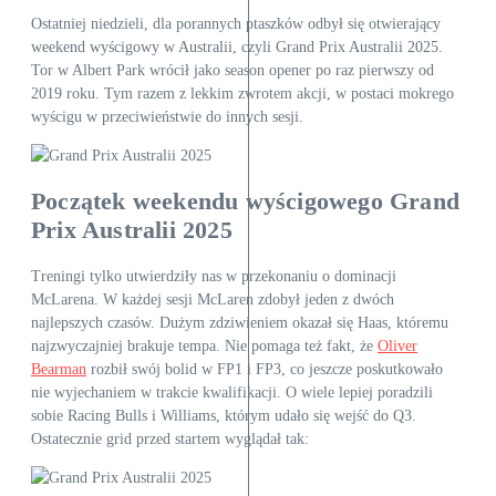
Ostatniej niedzieli, dla porannych ptaszków odbył się otwierający
weekend wyścigowy w Australii, czyli Grand Prix Australii 2025.
Tor w Albert Park wrócił jako season opener po raz pierwszy od
2019 roku. Tym razem z lekkim zwrotem akcji, w postaci mokrego
wyścigu w przeciwieństwie do innych sesji.
Początek weekendu wyścigowego Grand
Prix Australii 2025
Treningi tylko utwierdziły nas w przekonaniu o dominacji
McLarena. W każdej sesji McLaren zdobył jeden z dwóch
najlepszych czasów. Dużym zdziwieniem okazał się Haas, któremu
najzwyczajniej brakuje tempa. Nie pomaga też fakt, że
Oliver
Bearman
rozbił swój bolid w FP1 i FP3, co jeszcze poskutkowało
nie wyjechaniem w trakcie kwalifikacji. O wiele lepiej poradzili
sobie Racing Bulls i Williams, którym udało się wejść do Q3.
Ostatecznie grid przed startem wyglądał tak: