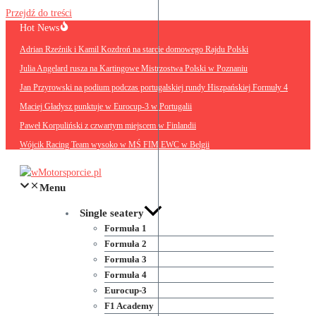
Przejdź do treści
Hot News
Adrian Rzeźnik i Kamil Kozdroń na starcie domowego Rajdu Polski
Julia Angelard rusza na Kartingowe Mistrzostwa Polski w Poznaniu
Jan Przyrowski na podium podczas portugalskiej rundy Hiszpańskiej Formuły 4
Maciej Gładysz punktuje w Eurocup-3 w Portugalii
Paweł Korpuliński z czwartym miejscem w Finlandii
Wójcik Racing Team wysoko w MŚ FIM EWC w Belgii
Menu
Single seatery
Formuła 1
Formuła 2
Formuła 3
Formuła 4
Eurocup-3
F1 Academy