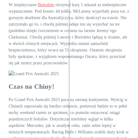
W międzyczasie
Bortoleto
otrzymał karę 5 sekund za niebezpieczne
wypuszczenie. Pod koniec 44 kółka, McLareny wyjechały poza tor, z
gorszym skutkiem dla Australijczyka, który skończył na trawie. Nie
zatrzymało go to, i chwilę później udaje mu się wyjechać na tor
(podobno dzięki ćwiczeniom w cofaniu na farmie Jeremy’ego
Clarksona). Chwilę później Lawson i Bortoleto lądują w ścianie, ale
w dwóch różnych miejscach. Wyjeżdża ostatni samochód
bezpieczeństwa, który wraca na 51 okrążeniu. Ostatnie okrążenia
były spokojne, z wyjątkiem wspomnianego Oscara, który przecinał
się jak mistrz przez przeciwników.
Czas na Chiny!
Po Grand Prix Australii 2025 pora na zmianę kontynentu. Wyścig w
Chinach zapowiada się bardzo ciekawie, ponieważ będzie to w pełni
suchy weekend razem ze sprintem, co pomoże oszacować osiągi
pojedynczych bolidów. Dotychczas mieliśmy wgląd w kilka
aspektów. Mercedes, jak w zeszłym roku, radzi sobie lepiej w
niższych temperaturach. Racing Bulls i Williams zrobili duży krok w