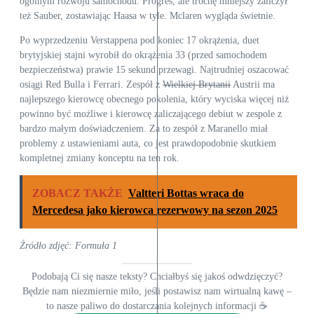
ogólnym rozwoju samochodu. Progres, ale trochę mniejszy zaliczył
też Sauber, zostawiając Haasa w tyle. Mclaren wygląda świetnie.
Po wyprzedzeniu Verstappena pod koniec 17 okrążenia, duet
brytyjskiej stajni wyrobił do okrążenia 33 (przed samochodem
bezpieczeństwa) prawie 15 sekund przewagi. Najtrudniej oszacować
osiągi Red Bulla i Ferrari. Zespół z
Wielkiej Brytanii
Austrii ma
najlepszego kierowcę obecnego pokolenia, który wyciska więcej niż
powinno być możliwe i kierowcę zaliczającego debiut w zespole z
bardzo małym doświadczeniem. Za to zespół z Maranello miał
problemy z ustawieniami auta, co jest prawdopodobnie skutkiem
kompletnej zmiany konceptu na ten rok.
ZOBACZ TAKŻE
Valtteri Bottas wraca do
Mercedesa jako kierowca rezerwowy na sezon 2025
Źródło zdjęć: Formuła 1
Podobają Ci się nasze teksty? Chciałbyś się jakoś odwdzięczyć?
Będzie nam niezmiernie miło, jeśli postawisz nam wirtualną kawę –
to nasze paliwo do dostarczania kolejnych informacji ☕