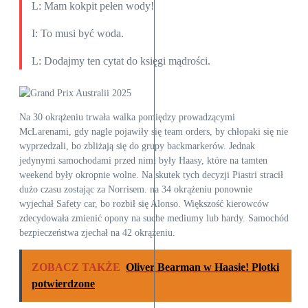
L: Mam kokpit pełen wody!
I: To musi być woda.
L: Dodajmy ten cytat do księgi mądrości.
Na 30 okrążeniu trwała walka pomiędzy prowadzącymi
McLarenami, gdy nagle pojawiły się team orders, by chłopaki się nie
wyprzedzali, bo zbliżają się do grupy backmarkerów. Jednak
jedynymi samochodami przed nimi były Haasy, które na tamten
weekend były okropnie wolne. Na skutek tych decyzji Piastri stracił
dużo czasu zostając za Norrisem. na 34 okrążeniu ponownie
wyjechał Safety car, bo rozbił się Alonso. Większość kierowców
zdecydowała zmienić opony na suche mediumy lub hardy. Samochód
bezpieczeństwa zjechał na 42 okrążeniu.
ZOBACZ TAKŻE
Oliver Bearman w Haasie! Plotki
potwierdzone