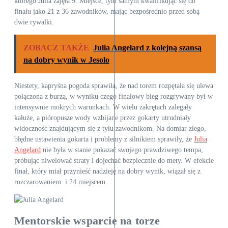
którego Julia zajęła 9. Miejsce, tym samym kwalifikując się do
finału jako 21 z 36 zawodników, mając bezpośrednio przed sobą
dwie rywalki.
ZOBACZ TAKŻE
Julia Angelard z kolejną szansą
na dobry wynik w Jesolo
Niestety, kapryśna pogoda sprawiła, że nad torem rozpętała się ulewa
połączona z burzą, w wyniku czego finałowy bieg rozgrywany był w
intensywnie mokrych warunkach. W wielu zakrętach zalegały
kałuże, a pióropusze wody wzbijane przez gokarty utrudniały
widoczność znajdującym się z tyłu zawodnikom. Na domiar złego,
błędne ustawienia gokarta i problemy z silnikiem sprawiły, że
Julia
Angelard
nie była w stanie pokazać swojego prawdziwego tempa,
próbując niwelować straty i dojechać bezpiecznie do mety. W efekcie
finał, który miał przynieść nadzieję na dobry wynik, wiązał się z
rozczarowaniem i 24 miejscem.
Mentorskie wsparcie na torze