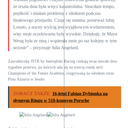
że reszta dnia była wręcz katastrofalna. Straciłam tempo,
prędkość i miałam problemy z silnikiem podczas
finałowego przejazdu. Czuję się smutna, ponieważ lubię
Lonato, a nocny wyścig jest wyjątkowym wydarzeniem,
więc moje oczekiwania były wysokie. Dziękuję, że Maya
Weug była ze mną i wspierała mnie po raz kolejny w tym
sezonie” – przyznaje Julia Angelard.
Zawodniczkę JSTR by Jastrzębski Racing czekają teraz niecałe dwa
tygodnie przerwy, po których uda się na trzecią rundę serii
Champions of the Future Academy, rozgrywaną na włoskim torze
Pista Azzurra w Jesolo.
ZOBACZ TAKŻE
16-letni Fabian Dybionka na
słynnym Ringu w 510-konnym Porsche