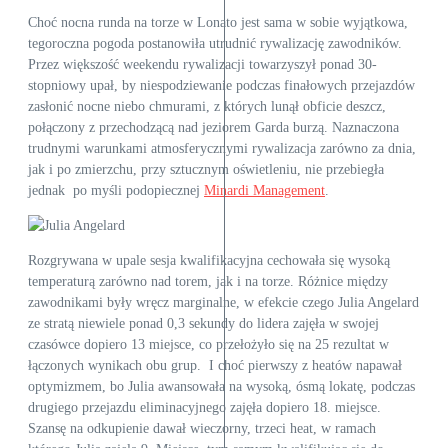
Choć nocna runda na torze w Lonato jest sama w sobie wyjątkowa,
tegoroczna pogoda postanowiła utrudnić rywalizację zawodników.
Przez większość weekendu rywalizacji towarzyszył ponad 30-
stopniowy upał, by niespodziewanie podczas finałowych przejazdów
zasłonić nocne niebo chmurami, z których lunął obficie deszcz,
połączony z przechodzącą nad jeziorem Garda burzą. Naznaczona
trudnymi warunkami atmosferycznymi rywalizacja zarówno za dnia,
jak i po zmierzchu, przy sztucznym oświetleniu, nie przebiegła
jednak po myśli podopiecznej
Minardi Management
.
Rozgrywana w upale sesja kwalifikacyjna cechowała się wysoką
temperaturą zarówno nad torem, jak i na torze. Różnice między
zawodnikami były wręcz marginalne, w efekcie czego Julia Angelard
ze stratą niewiele ponad 0,3 sekundy do lidera zajęła w swojej
czasówce dopiero 13 miejsce, co przełożyło się na 25 rezultat w
łączonych wynikach obu grup. I choć pierwszy z heatów napawał
optymizmem, bo Julia awansowała na wysoką, ósmą lokatę, podczas
drugiego przejazdu eliminacyjnego zajęła dopiero 18. miejsce.
Szansę na odkupienie dawał wieczorny, trzeci heat, w ramach