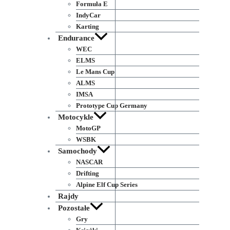
Formuła E
IndyCar
Karting
Endurance
WEC
ELMS
Le Mans Cup
ALMS
IMSA
Prototype Cup Germany
Motocykle
MotoGP
WSBK
Samochody
NASCAR
Drifting
Alpine Elf Cup Series
Rajdy
Pozostałe
Gry