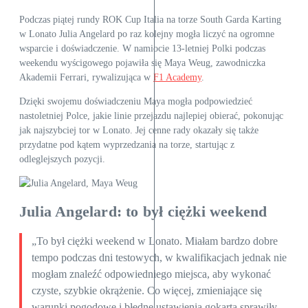
Podczas piątej rundy ROK Cup Italia na torze South Garda Karting
w Lonato Julia Angelard po raz kolejny mogła liczyć na ogromne
wsparcie i doświadczenie. W namiocie 13-letniej Polki podczas
weekendu wyścigowego pojawiła się Maya Weug, zawodniczka
Akademii Ferrari, rywalizująca w
F1 Academy
.
Dzięki swojemu doświadczeniu Maya mogła podpowiedzieć
nastoletniej Polce, jakie linie przejazdu najlepiej obierać, pokonując
jak najszybciej tor w Lonato. Jej cenne rady okazały się także
przydatne pod kątem wyprzedzania na torze, startując z
odleglejszych pozycji.
Julia Angelard: to był ciężki weekend
„To był ciężki weekend w Lonato. Miałam bardzo dobre
tempo podczas dni testowych, w kwalifikacjach jednak nie
mogłam znaleźć odpowiedniego miejsca, aby wykonać
czyste, szybkie okrążenie. Co więcej, zmieniające się
warunki pogodowe i błędne ustawienia gokarta sprawiły,