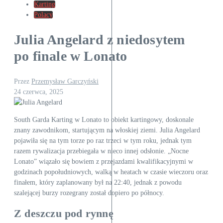
Karting
Polacy
Julia Angelard z niedosytem
po finale w Lonato
Przez
Przemysław Garczyński
24 czerwca, 2025
South Garda Karting w Lonato to obiekt kartingowy, doskonale
znany zawodnikom, startującym na włoskiej ziemi. Julia Angelard
pojawiła się na tym torze po raz trzeci w tym roku, jednak tym
razem rywalizacja przebiegała w nieco innej odsłonie. „Nocne
Lonato” wiązało się bowiem z przejazdami kwalifikacyjnymi w
godzinach popołudniowych, walką w heatach w czasie wieczoru oraz
finałem, który zaplanowany był na 22:40, jednak z powodu
szalejącej burzy rozegrany został dopiero po północy.
Z deszczu pod rynnę