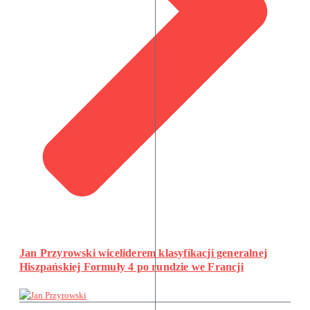
Jan Przyrowski wiceliderem klasyfikacji generalnej
Hiszpańskiej Formuły 4 po rundzie we Francji