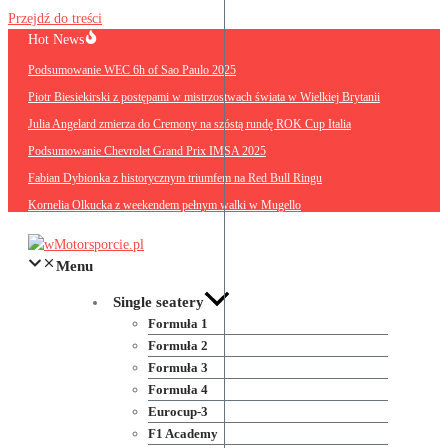
Przejdź do treści
Hot News
Podsumowanie WEC 6h of Sao Paulo 2025
Piotr Biesiekirski z postępami w mistrzostwach świata w Wielkiej Brytanii
Julia Angelard zmierza do Cremony na szóstą rundę ROK Cup Italia
Podsumowanie Chevrolet Grand Prix IMSA 2025
Fabian Dybionka z historycznym triumfem na Red Bull Ringu
Kornelia Olkucka z weekendem pełnym walki w Mugello
Menu
Single seatery
Formuła 1
Formuła 2
Formuła 3
Formuła 4
Eurocup-3
F1 Academy