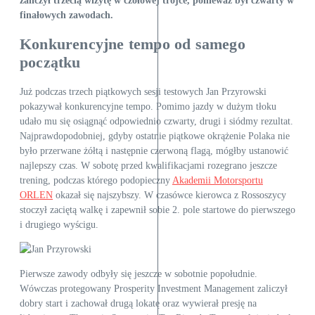
zaliczył trzecią wizytę w czołowej trójce, ponieważ był czwarty w
finałowych zawodach.
Konkurencyjne tempo od samego
początku
Już podczas trzech piątkowych sesji testowych Jan Przyrowski
pokazywał konkurencyjne tempo. Pomimo jazdy w dużym tłoku
udało mu się osiągnąć odpowiednio czwarty, drugi i siódmy rezultat.
Najprawdopodobniej, gdyby ostatnie piątkowe okrążenie Polaka nie
było przerwane żółtą i następnie czerwoną flagą, mógłby ustanowić
najlepszy czas. W sobotę przed kwalifikacjami rozegrano jeszcze
trening, podczas którego podopieczny
Akademii Motorsportu
ORLEN
okazał się najszybszy. W czasówce kierowca z Rossoszycy
stoczył zaciętą walkę i zapewnił sobie 2. pole startowe do pierwszego
i drugiego wyścigu.
Pierwsze zawody odbyły się jeszcze w sobotnie popołudnie.
Wówczas protegowany Prosperity Investment Management zaliczył
dobry start i zachował drugą lokatę oraz wywierał presję na