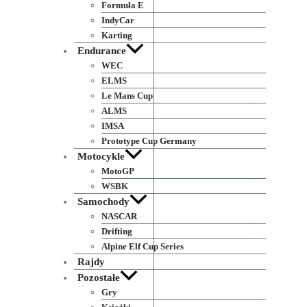
Formuła E
IndyCar
Karting
Endurance
WEC
ELMS
Le Mans Cup
ALMS
IMSA
Prototype Cup Germany
Motocykle
MotoGP
WSBK
Samochody
NASCAR
Drifting
Alpine Elf Cup Series
Rajdy
Pozostałe
Gry