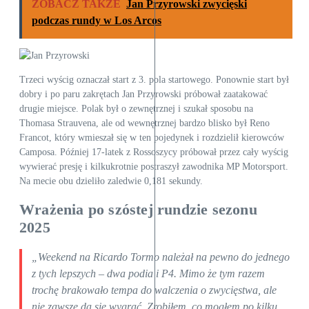
ZOBACZ TAKŻE
Jan Przyrowski zwycięski
podczas rundy w Los Arcos
Trzeci wyścig oznaczał start z 3. pola startowego. Ponownie start był
dobry i po paru zakrętach Jan Przyrowski próbował zaatakować
drugie miejsce. Polak był o zewnętrznej i szukał sposobu na
Thomasa Strauvena, ale od wewnętrznej bardzo blisko był Reno
Francot, który wmieszał się w ten pojedynek i rozdzielił kierowców
Camposa. Później 17-latek z Rossoszycy próbował przez cały wyścig
wywierać presję i kilkukrotnie postraszył zawodnika MP Motorsport.
Na mecie obu dzieliło zaledwie 0,181 sekundy.
Wrażenia po szóstej rundzie sezonu
2025
„Weekend na Ricardo Tormo należał na pewno do jednego
z tych lepszych – dwa podia i P4. Mimo że tym razem
trochę brakowało tempa do walczenia o zwycięstwa, ale
nie zawsze da się wygrać. Zrobiłem, co mogłem po kilku