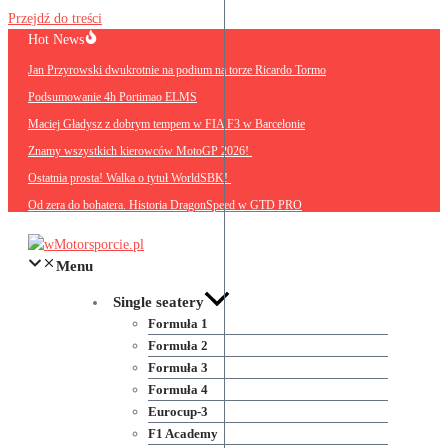
Przejdź do treści
Hot News
Jan Przyrowski dwukrotnie na podium na torze Ricardo Tormo
Podsumowanie 4h Portimao ELMS
Maciej Gładysz z dobrym tempem w FIA F3 w Barcelonie
Znamy wszystkich kierowców MotoGP 2026!
Ostatnia prosta! Walka o tytuł WorldSBK!
Od zera do bohatera. Historia DragonSpeed w GTD PRO
Menu
Single seatery
Formuła 1
Formuła 2
Formuła 3
Formuła 4
Eurocup-3
F1 Academy