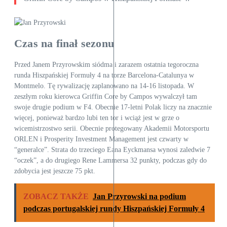
Czas na finał sezonu
Przed Janem Przyrowskim siódma i zarazem ostatnia tegoroczna
runda Hiszpańskiej Formuły 4 na torze Barcelona-Catalunya w
Montmelo. Tę rywalizację zaplanowano na 14-16 listopada. W
zeszłym roku kierowca Griffin Core by Campos wywalczył tam
swoje drugie podium w F4. Obecnie 17-letni Polak liczy na znacznie
więcej, ponieważ bardzo lubi ten tor i wciąż jest w grze o
wicemistrzostwo serii. Obecnie protegowany Akademii Motorsportu
ORLEN i Prosperity Investment Management jest czwarty w
“generalce”. Strata do trzeciego Eana Eyckmansa wynosi zaledwie 7
“oczek”, a do drugiego Rene Lammersa 32 punkty, podczas gdy do
zdobycia jest jeszcze 75 pkt.
ZOBACZ TAKŻE
Jan Przyrowski na podium
podczas portugalskiej rundy Hiszpańskiej Formuły 4