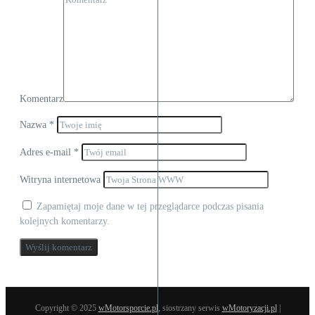
Komentarz
Nazwa
*
Adres e-mail
*
Witryna internetowa
Zapamiętaj moje dane w tej przeglądarce podczas pisania
kolejnych komentarzy.
Copyright © 2025
wMotorsporcie.pl
, siostrzany serwis
wMotoryzacji.pl
|