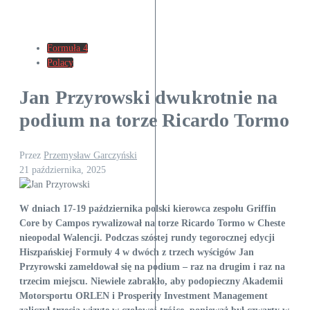
Formuła 4
Polacy
Jan Przyrowski dwukrotnie na
podium na torze Ricardo Tormo
Przez
Przemysław Garczyński
21 października, 2025
W dniach 17-19 października polski kierowca zespołu Griffin
Core by Campos rywalizował na torze Ricardo Tormo w Cheste
nieopodal Walencji. Podczas szóstej rundy tegorocznej edycji
Hiszpańskiej Formuły 4 w dwóch z trzech wyścigów Jan
Przyrowski zameldował się na podium – raz na drugim i raz na
trzecim miejscu. Niewiele zabrakło, aby podopieczny Akademii
Motorsportu ORLEN i Prosperity Investment Management