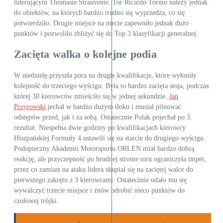
liderującym Thomasie Strauvenie. Tor Ricardo Tormo należy jednak
do obiektów, na których bardzo trudno się wyprzedza, co się
potwierdziło. Drugie miejsce na mecie zapewniło jednak dużo
punktów i pozwoliło zbliżyć się do Top 3 klasyfikacji generalnej.
Zacięta walka o kolejne podia
W niedzielę przyszła pora na drugie kwalifikacje, które wyłoniły
kolejność do trzeciego wyścigu. Była to bardzo zacięta sesja, podczas
której 30 kierowców zmieściło się w jednej sekundzie.
Jan
Przyrowski
jechał w bardzo dużym tłoku i musiał pilnować
odstępów przed, jak i za sobą. Ostatecznie Polak pojechał po 3.
rezultat. Niespełna dwie godziny po kwalifikacjach kierowcy
Hiszpańskiej Formuły 4 ustawili się na starcie do drugiego wyścigu.
Podopieczny Akademii Motorsportu ORLEN miał bardzo dobrą
reakcję, ale przyczepność po brudnej stronie toru ograniczyła impet,
przez co zamiast na ataku lidera skupiał się na zaciętej walce do
pierwszego zakrętu z 3 kierowcami. Ostatecznie udało mu się
wywalczyć trzecie miejsce i znów odrobić nieco punktów do
czołowej trójki.