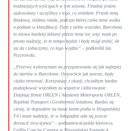
trudniejszych wyścigach w tym sezonie. Finalnie jestem
zadowolony i szczęśliwy z tego, co zrobiłem. Przede mną
finałowa, siódma runda, podczas której czeka mnie walka
o podium w klasyfikacji. Dam z siebie wszystko. Barcelona
to znowu bardziej lubiany przeze mnie tor, więc mam po
prostu nadzieję, że to tempo będzie i będę mógł zrobić, ile
się da i zobaczymy, co tego wyjdzie”
– podkreślił Jan
Przyrowski.
„Przerwę wykorzystam na przygotowaniu się jak najlepiej
do startów w Barcelonie. Oczywiście jak zawsze, będę
ciężko trenować. Korzystając z okazji, chciałbym bardzo
podziękować wszystkim za wsparcie i kibicowanie.
Dziękuję firmie ORLEN i Akademii Motorsportu ORLEN,
Repiński Transport i Geothermal Solutions. Bardzo się
cieszę, że dopisałem na nasze konto podia w Hiszpańskiej
F4 i mam nadzieję, że w listopadzie uda się jeszcze
dorzucić zwycięstwa”
– podsumował polski kierowca
Griffin Core by Campos w Hiszpańskiej Formule 4.