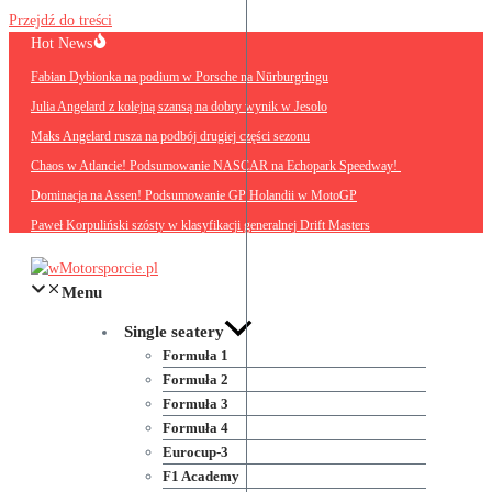
Przejdź do treści
Hot News
Fabian Dybionka na podium w Porsche na Nürburgringu
Julia Angelard z kolejną szansą na dobry wynik w Jesolo
Maks Angelard rusza na podbój drugiej części sezonu
Chaos w Atlancie! Podsumowanie NASCAR na Echopark Speedway!
Dominacja na Assen! Podsumowanie GP Holandii w MotoGP
Paweł Korpuliński szósty w klasyfikacji generalnej Drift Masters
Menu
Single seatery
Formuła 1
Formuła 2
Formuła 3
Formuła 4
Eurocup-3
F1 Academy