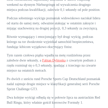
weekend na słynnym Nürburgringu od wywalczenia drugiego
miejsca podczas kwalifikacji, zaledwie 0,1 sekundy od pole position.
Podczas sobotniego wyścigu poznaniak widowiskowo naciskał lidera
od startu do samej mety, odważnie atakując w ostatnim zakręcie i
mijając szachownicę na drugiej pozycji, 0,3 sekundy za zwycięzcą.
Równie wymagający i emocjonujący był drugi wyścig, podczas
którego na tor dwukrotnie wyjeżdżał samochód bezpieczeństwa,
fundując kibicom wyjątkowo ekscytujący finisz.
Tym razem czołowa piątka wpadła na metę rozdzielona przez
zaledwie dwie sekundy, a
Fabian Dybionka
z czwartym podium z
rzędu rozminął się o 0,3 sekundy, spadając z trzeciego na czwarte
miejsce na ostatnich metrach.
Po dwóch z sześciu rund Porsche Sports Cup Deutschland poznaniak
nadal zajmuje drugie miejsce w klasyfikacji generalnej serii Porsche
Sprint Challenge GT3.
Dwa kolejne wyścigi odbędą się w połowie lipca na austriackim Red
Bull Ringu, który właśnie gościł kierowców Formuły 1.