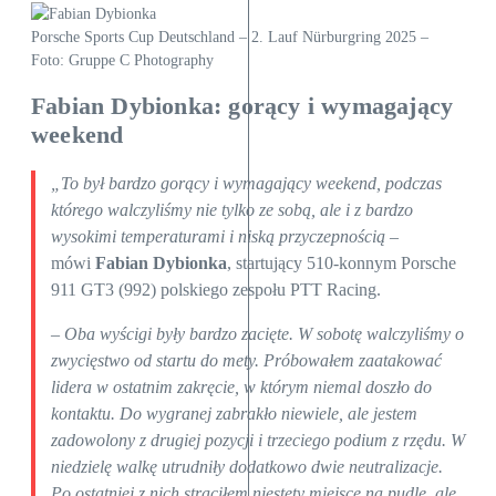
Porsche Sports Cup Deutschland – 2. Lauf Nürburgring 2025 –
Foto: Gruppe C Photography
Fabian Dybionka: gorący i wymagający
weekend
„To był bardzo gorący i wymagający weekend, podczas
którego walczyliśmy nie tylko ze sobą, ale i z bardzo
wysokimi temperaturami i niską przyczepnością
–
mówi
Fabian Dybionka
, startujący 510-konnym Porsche
911 GT3 (992) polskiego zespołu PTT Racing.
–
Oba wyścigi były bardzo zacięte. W sobotę walczyliśmy o
zwycięstwo od startu do mety. Próbowałem zaatakować
lidera w ostatnim zakręcie, w którym niemal doszło do
kontaktu. Do wygranej zabrakło niewiele, ale jestem
zadowolony z drugiej pozycji i trzeciego podium z rzędu. W
niedzielę walkę utrudniły dodatkowo dwie neutralizacje.
Po ostatniej z nich straciłem niestety miejsce na pudle, ale