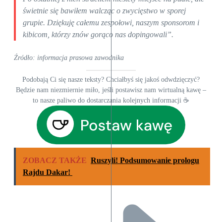
świetnie się bawiłem walcząc o zwycięstwo w sporej
grupie. Dziękuję całemu zespołowi, naszym sponsorom i
kibicom, którzy znów gorąco nas dopingowali”.
Źródło: informacja prasowa zawodnika
Podobają Ci się nasze teksty? Chciałbyś się jakoś odwdzięczyć?
Będzie nam niezmiernie miło, jeśli postawisz nam wirtualną kawę –
to nasze paliwo do dostarczania kolejnych informacji ☕
ZOBACZ TAKŻE
Ruszyli! Podsumowanie prologu
Rajdu Dakar!