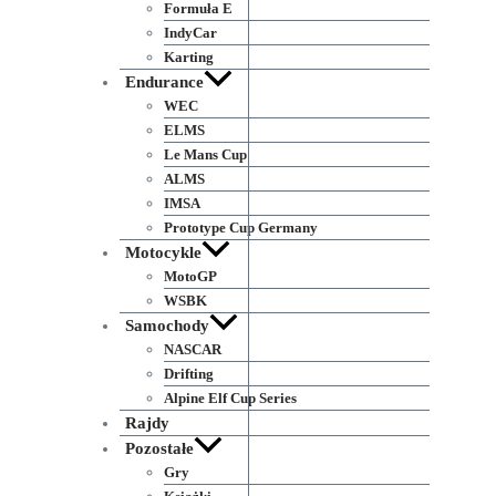
Formuła E
IndyCar
Karting
Endurance
WEC
ELMS
Le Mans Cup
ALMS
IMSA
Prototype Cup Germany
Motocykle
MotoGP
WSBK
Samochody
NASCAR
Drifting
Alpine Elf Cup Series
Rajdy
Pozostałe
Gry