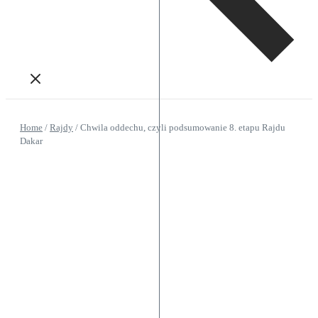
Home
/
Rajdy
/
Chwila oddechu, czyli podsumowanie 8. etapu Rajdu
Dakar