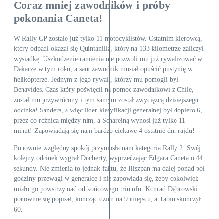
Coraz mniej zawodników i próby
pokonania Caneta!
W Rally GP zostało już tylko 11 motocyklistów. Ostatnim kierowcą,
który odpadł okazał się Quintanilla, który na 133 kilometrze zaliczył
wysiadkę. Uszkodzenie ramienia nie pozwoli mu już rywalizować w
Dakarze w tym roku, a sam zawodnik musiał opuścić pustynię w
helikopterze. Jednym z jego rywali, którzy mu pomogli był
Benavides. Czas który poświęcił na pomoc zawodnikowi z Chile,
został mu przywrócony i tym samym został zwycięzcą dzisiejszego
odcinka! Sanders, a więc lider klasyfikacji generalnej był dopiero 6,
przez co różnica między nim, a Schareiną wynosi już tylko 11
minut! Zapowiadają się nam bardzo ciekawe 4 ostatnie dni rajdu!
Ponownie względny spokój przyniosła nam kategoria Rally 2. Swój
kolejny odcinek wygrał Docherty, wyprzedzając Edgara Caneta o 44
sekundy. Nie zmienia to jednak faktu, że Hiszpan ma dalej ponad pół
godziny przewagi w generalce i nie zapowiada się, żeby cokolwiek
miało go powstrzymać od końcowego triumfu. Konrad Dąbrowski
ponownie się popisał, kończąc dzień na 9 miejscu, a Tabin skończył
60.