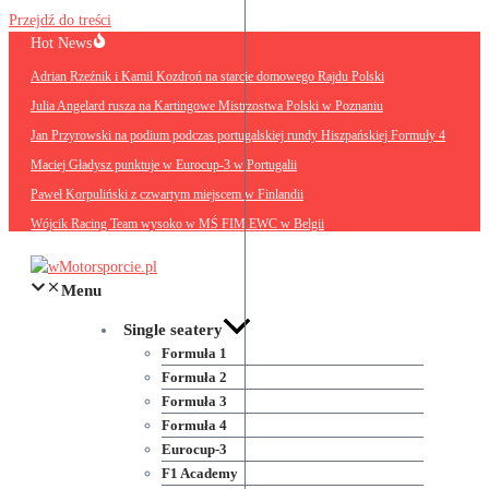
Przejdź do treści
Hot News
Adrian Rzeźnik i Kamil Kozdroń na starcie domowego Rajdu Polski
Julia Angelard rusza na Kartingowe Mistrzostwa Polski w Poznaniu
Jan Przyrowski na podium podczas portugalskiej rundy Hiszpańskiej Formuły 4
Maciej Gładysz punktuje w Eurocup-3 w Portugalii
Paweł Korpuliński z czwartym miejscem w Finlandii
Wójcik Racing Team wysoko w MŚ FIM EWC w Belgii
Menu
Single seatery
Formuła 1
Formuła 2
Formuła 3
Formuła 4
Eurocup-3
F1 Academy