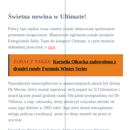
Świetna nowina w Ultimate!
Polscy fani rajdów cross country zostali obdarowani spóźnionym
prezentem świątecznym. Mianowicie ogłoszone zostało przejście
Energylandii Rally Team do kategorii Ultimate, o czym możecie
dokładniej przeczytać o
tutaj
.
ZOBACZ TAKŻE
Kornelia Olkucka zadowolona z
drugiej rundy Formula Winter Series
Największym nieszczęśliwcem w najmocniejszych autach był dzisiaj
De Mevius, który musiał naprawiać swój pojazd na 113 kilometrze i
stracił łącznie ponad godzinę czasu. Oficjalnie pożegnaliśmy też De
Villiersa, a więc człowieka, który ukończył wszystkie odcinki od
czasu jego debiutu w 2003 roku! Jego pilot dostał wstrząśnienia
mózgu podczas rywalizacji, przez co oboje musieli się przez to
wycofać.