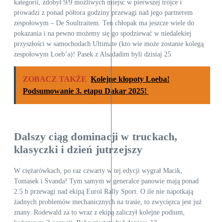
kategorii, zdobył 9/9 możliwych miejsc w pierwszej trójce i
prowadzi z ponad półtora godziny przewagi nad jego partnerem
zespołowym – De Soultraitem. Ten chłopak ma jeszcze wiele do
pokazania i na pewno możemy się go spodziewać w niedalekiej
przyszłości w samochodach Ultimate (kto wie może zostanie kolegą
zespołowym Loeb’a)! Pasek z Alsadadim byli dzisiaj 25.
ZOBACZ TAKŻE
Kolejne kłopoty Loeba!
Podsumowanie 3. etapu Dakar 2025!
Dalszy ciąg dominacji w truckach,
klasyczki i dzień jutrzejszy
W ciężarówkach, po raz czwarty w tej edycji wygrał Macik,
Tomasek i Svanda! Tym samym w generalce panowie mają ponad
2.5 h przewagi nad ekipą Eurol Rally Sport. O ile nie napotkają
żadnych problemów mechanicznych na trasie, to zwycięzca jest już
znany. Rodewald za to wraz z ekipą zaliczył kolejne podium,