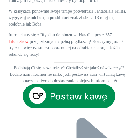
kończąc na 2 pozycji. Boba niestety był dopiero 13
W klasykach ponownie swoje tempo potwierdził Santaollala Millia,
wygrywając odcinek, a polski duet znalazł się na 13 miejscu,
podobnie jak Boba.
Jutro udamy się z Riyadhu do obozu w Haradhu przez 357
kilometrów
przejeżdżanych z pełną prędkością! Kończymy już 17
stycznia więc czasu jest coraz mniej na odrabianie strat, a każda
sekunda się liczy!
Podobają Ci się nasze teksty? Chciałbyś się jakoś odwdzięczyć?
Będzie nam niezmiernie miło, jeśli postawisz nam wirtualną kawę –
to nasze paliwo do dostarczania kolejnych informacji ☕