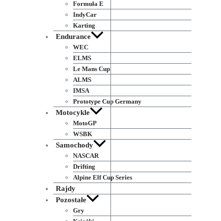
Formuła E
IndyCar
Karting
Endurance
WEC
ELMS
Le Mans Cup
ALMS
IMSA
Prototype Cup Germany
Motocykle
MotoGP
WSBK
Samochody
NASCAR
Drifting
Alpine Elf Cup Series
Rajdy
Pozostałe
Gry