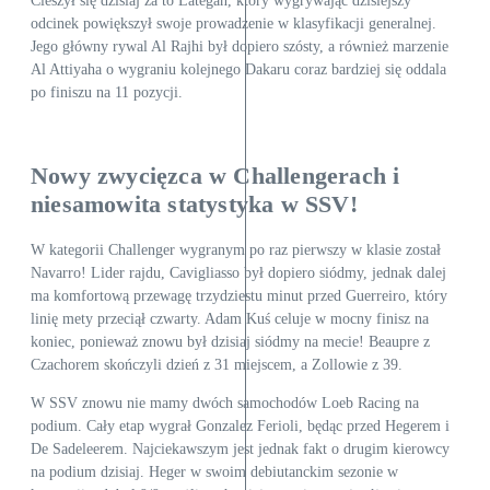
Cieszył się dzisiaj za to Lategan, który wygrywając dzisiejszy
odcinek powiększył swoje prowadzenie w klasyfikacji generalnej.
Jego główny rywal Al Rajhi był dopiero szósty, a również marzenie
Al Attiyaha o wygraniu kolejnego Dakaru coraz bardziej się oddala
po finiszu na 11 pozycji.
Nowy zwycięzca w Challengerach i
niesamowita statystyka w SSV!
W kategorii Challenger wygranym po raz pierwszy w klasie został
Navarro! Lider rajdu, Cavigliasso był dopiero siódmy, jednak dalej
ma komfortową przewagę trzydziestu minut przed Guerreiro, który
linię mety przeciął czwarty. Adam Kuś celuje w mocny finisz na
koniec, ponieważ znowu był dzisiaj siódmy na mecie! Beaupre z
Czachorem skończyli dzień z 31 miejscem, a Zollowie z 39.
W SSV znowu nie mamy dwóch samochodów Loeb Racing na
podium. Cały etap wygrał Gonzalez Ferioli, będąc przed Hegerem i
De Sadeleerem. Najciekawszym jest jednak fakt o drugim kierowcy
na podium dzisiaj. Heger w swoim debiutanckim sezonie w