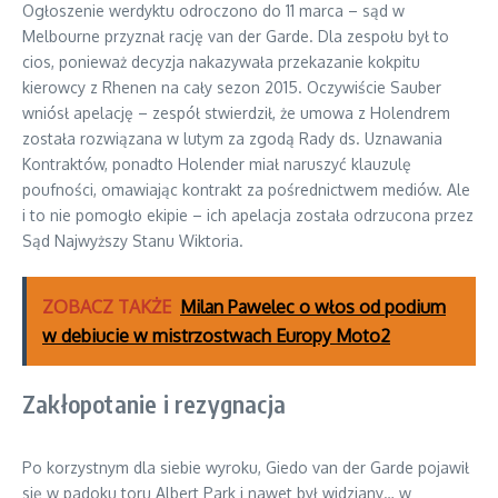
Ogłoszenie werdyktu odroczono do 11 marca – sąd w
Melbourne przyznał rację van der Garde. Dla zespołu był to
cios, ponieważ decyzja nakazywała przekazanie kokpitu
kierowcy z Rhenen na cały sezon 2015. Oczywiście Sauber
wniósł apelację – zespół stwierdził, że umowa z Holendrem
została rozwiązana w lutym za zgodą Rady ds. Uznawania
Kontraktów, ponadto Holender miał naruszyć klauzulę
poufności, omawiając kontrakt za pośrednictwem mediów. Ale
i to nie pomogło ekipie – ich apelacja została odrzucona przez
Sąd Najwyższy Stanu Wiktoria.
ZOBACZ TAKŻE
Milan Pawelec o włos od podium
w debiucie w mistrzostwach Europy Moto2
Zakłopotanie i rezygnacja
Po korzystnym dla siebie wyroku, Giedo van der Garde pojawił
się w padoku toru Albert Park i nawet był widziany… w