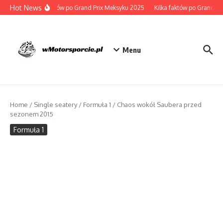
Przejdź do treści
Hot News
Kilka faktów po Grand Prix Meksyku 2025
Kilka faktów po Grand Pri
Menu
Home
/
Single seatery
/
Formuła 1
/
Chaos wokół Saubera przed
sezonem 2015
Formuła 1