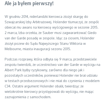
Ale ja byłem pierwszy!
W grudniu 2014, niderlandzki kierowca złożył skargę do
Szwajcarskiej Izby Arbitrażowej. Holender tłumaczył, że zespół
obiecał mu awans na kierowcę wyścigowego w sezonie 2015.
2 marca, Izba orzekła, że Sauber musi zagwarantować Giedo
van der Garde posadę w zespole. Idąc za ciosem, Holender
złożył pozew do Sądu Najwyższego Stanu Wiktoria w
Melbourne, miasta inauguracji sezonu 2015.
Podczas rozprawy, która odbyła się 9 marca, przedstawiciele
zespołu twierdzili, że uczestnictwo van der Garde w wyścigu na
Albert Park byłby ryzykowny, zarówno dla niego jak i
pozostałych uczestników, ponieważ Holender nie brał udziału
w testach przedsezonowych i nie miał do czynienia z modelem
C34. Ostatni argument Holender obalił, twierdząc że
wielokrotnie kierowcy przystępowali do wyścigu, nie mając
zaznajomienia z samochodem.