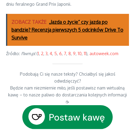
dniu feralnego Grand Prix Japonii.
ZOBACZ TAKŻE
„Jazda o życie” czy jazda po
bandzie? Recenzja pierwszych 5 odcinków Drive To
Survive
Źródło:
f1wm.pl
(
1
,
2
,
3
,
4
,
5
,
6
,
7
,
8
,
9
,
10
,
11
),
autoweek.com
Podobają Ci się nasze teksty? Chciałbyś się jakoś
odwdzięczyć?
Będzie nam niezmiernie miło, jeśli postawisz nam wirtualną
kawę – to nasze paliwo do dostarczania kolejnych informacji
☕