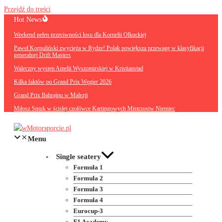
Przejdź do treści
Hot News
Weekend pełen przeciwności losu dla Kornelii Olkuckiej
Paweł Korpuliński zwycięża w Rydze! Polak powiększa przewagę w klasyfikacji
generalnej Drift Masters
Waleczny występ Amelii Wyszomirskiej w Kristianstad
Kilka faktów po Grand Prix Węgier 2026
Grand Prix Bahrajnu w Malezji
Miłosz Smuk w ścisłej czołówce Kartingowych Mistrzostw Niemiec
Menu
Single seatery
Formuła 1
Formuła 2
Formuła 3
Formuła 4
Eurocup-3
F1 Academy