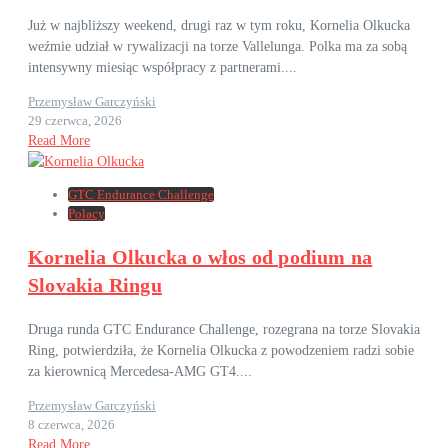
Już w najbliższy weekend, drugi raz w tym roku, Kornelia Olkucka
weźmie udział w rywalizacji na torze Vallelunga. Polka ma za sobą
intensywny miesiąc współpracy z partnerami....
Przemysław Garczyński
29 czerwca, 2026
Read More
GTC Endurance Challenge
Polacy
Kornelia Olkucka o włos od podium na
Slovakia Ringu
Druga runda GTC Endurance Challenge, rozegrana na torze Slovakia
Ring, potwierdziła, że Kornelia Olkucka z powodzeniem radzi sobie
za kierownicą Mercedesa-AMG GT4....
Przemysław Garczyński
8 czerwca, 2026
Read More