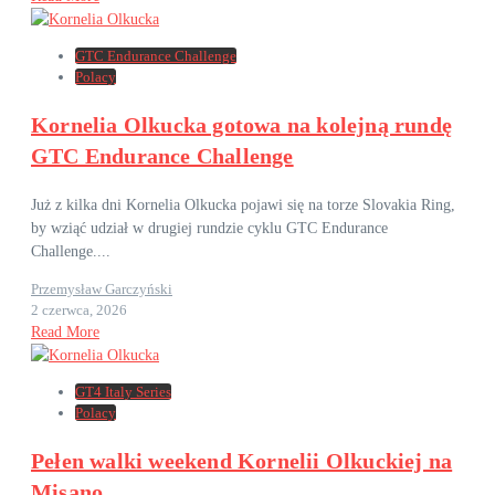
GTC Endurance Challenge
Polacy
Kornelia Olkucka gotowa na kolejną rundę
GTC Endurance Challenge
Już z kilka dni Kornelia Olkucka pojawi się na torze Slovakia Ring,
by wziąć udział w drugiej rundzie cyklu GTC Endurance
Challenge....
Przemysław Garczyński
2 czerwca, 2026
Read More
GT4 Italy Series
Polacy
Pełen walki weekend Kornelii Olkuckiej na
Misano