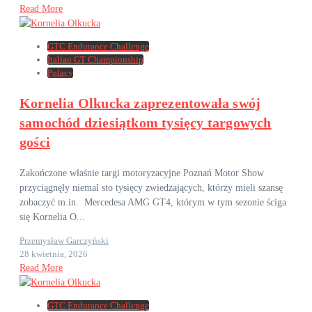
Read More
GTC Endurance Challenge
Italian GT Championship
Polacy
Kornelia Olkucka zaprezentowała swój
samochód dziesiątkom tysięcy targowych
gości
Zakończone właśnie targi motoryzacyjne Poznań Motor Show
przyciągnęły niemal sto tysięcy zwiedzających, którzy mieli szansę
zobaczyć m.in. Mercedesa AMG GT4, którym w tym sezonie ściga
się Kornelia O...
Przemysław Garczyński
28 kwietnia, 2026
Read More
GTC Endurance Challenge