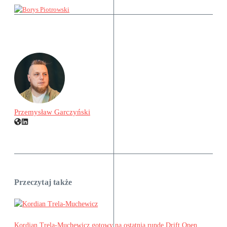
Przemysław Garczyński
Przeczytaj także
Kordian Trela-Muchewicz gotowy na ostatnią rundę Drift Open