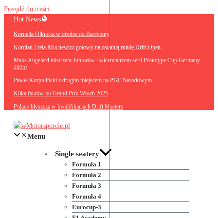
Przejdź do treści
Hot News
Kornelia Olkucka w drodze do Barcelony
Kordian Trela-Muchewicz gotowy na ostatnią rundę Drift Open
Maks Angelard mistrzem Juniorów i wicemistrzem serii Prototype Cup Germany
2025!
Paweł Korpuliński z drugim miejscem na PGE Narodowym
Kilka faktów po Grand Prix Włoch 2025
Polacy błyszczą w kwalifikacjach Drift Masters
Menu
Single seatery
Formuła 1
Formuła 2
Formuła 3
Formuła 4
Eurocup-3
F1 Academy