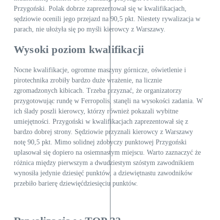
Przygoński. Polak dobrze zaprezentował się w kwalifikacjach,
sędziowie ocenili jego przejazd na 90,5 pkt. Niestety rywalizacja w
parach, nie ułożyła się po myśli kierowcy z Warszawy.
Wysoki poziom kwalifikacji
Nocne kwalifikacje, ogromne maszyny górnicze, oświetlenie i
pirotechnika zrobiły bardzo duże wrażenie, na licznie
zgromadzonych kibicach. Trzeba przyznać, że organizatorzy
przygotowując rundę w Ferropolis, stanęli na wysokości zadania. W
ich ślady poszli kierowcy, którzy również pokazali wybitne
umiejętności. Przygoński w kwalifikacjach zaprezentował się z
bardzo dobrej strony. Sędziowie przyznali kierowcy z Warszawy
notę 90,5 pkt. Mimo solidnej zdobyczy punktowej Przygoński
uplasował się dopiero na osiemnastym miejscu. Warto zaznaczyć że
różnica między pierwszym a dwudziestym szóstym zawodnikiem
wynosiła jedynie dziesięć punktów, a dziewiętnastu zawodników
przebiło barierę dziewięćdziesięciu punktów.