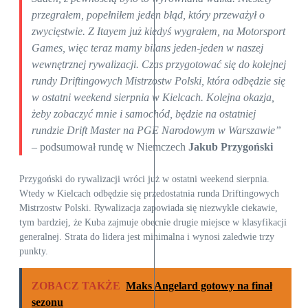
przegrałem, popełniłem jeden błąd, który przeważył o
zwycięstwie. Z Itayem już kiedyś wygrałem, na Motorsport
Games, więc teraz mamy bilans jeden-jeden w naszej
wewnętrznej rywalizacji. Czas przygotować się do kolejnej
rundy Driftingowych Mistrzostw Polski, która odbędzie się
w ostatni weekend sierpnia w Kielcach. Kolejna okazja,
żeby zobaczyć mnie i samochód, będzie na ostatniej
rundzie Drift Master na PGE Narodowym w Warszawie”
– podsumował rundę w Niemczech
Jakub Przygoński
Przygoński do rywalizacji wróci już w ostatni weekend sierpnia.
Wtedy w Kielcach odbędzie się przedostatnia runda Driftingowych
Mistrzostw Polski. Rywalizacja zapowiada się niezwykle ciekawie,
tym bardziej, że Kuba zajmuje obecnie drugie miejsce w klasyfikacji
generalnej. Strata do lidera jest minimalna i wynosi zaledwie trzy
punkty.
ZOBACZ TAKŻE
Maks Angelard gotowy na finał
sezonu