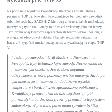
Rywalizacja w TOP 32
Na podstawie wyników kwalifikacji stworzona została tabela z
parami w TOP 32. Rywalem Przygońskiego był piętnasty zawodnik,
sobotniej sesji Itay SADEH. Z kierowcą z Izraela, Jakub miał okazję
mierzyć się tylko raz i wtedy to on został wskazany jako ten lepszy.
Tym razem obaj kierowcy zaprezentowali bardzo wysoki poziom, a
o wygranej zdecydowały detale. Niestety sędziowie wskazali na
Itaya, a Przygoński musiał pożegnać się z rywalizacją na etapie TOP
32.
“Jestem po zawodach Drift Masters w Niemczech, w
Ferropolis. Były to bardzo fajne zawody. Nocna runda na
niesamowitym obiekcie. Jest to stara kopalnia
odkrywkowa, w której pozostały wielkie maszyny. Jazda po
tym miejscu jest niesamowita, dodatkowo wysokie
temperatury i bardzo licznie zgromadzona publiczność.
Kwalifikacje przejechałem na dziewięćdziesiąt i pół
punktu. Był to bardzo dobry, równy przejazd i z tego jestem
zadowolony. W pierwszej parze moim rywalem był Itay
Sadeh, z pewnością było to wyrównana walka. Niestety