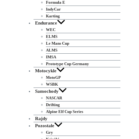
Formuła E
IndyCar
Karting
Endurance
WEC
ELMS
Le Mans Cup
ALMS
IMSA
Prototype Cup Germany
Motocykle
MotoGP
WSBK
Samochody
NASCAR
Drifting
Alpine Elf Cup Series
Rajdy
Pozostałe
Gry