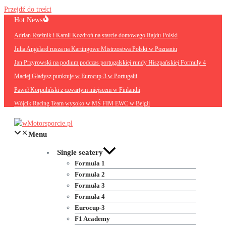
Przejdź do treści
Hot News
Adrian Rzeźnik i Kamil Kozdroń na starcie domowego Rajdu Polski
Julia Angelard rusza na Kartingowe Mistrzostwa Polski w Poznaniu
Jan Przyrowski na podium podczas portugalskiej rundy Hiszpańskiej Formuły 4
Maciej Gładysz punktuje w Eurocup-3 w Portugalii
Paweł Korpuliński z czwartym miejscem w Finlandii
Wójcik Racing Team wysoko w MŚ FIM EWC w Belgii
Menu
Single seatery
Formuła 1
Formuła 2
Formuła 3
Formuła 4
Eurocup-3
F1 Academy